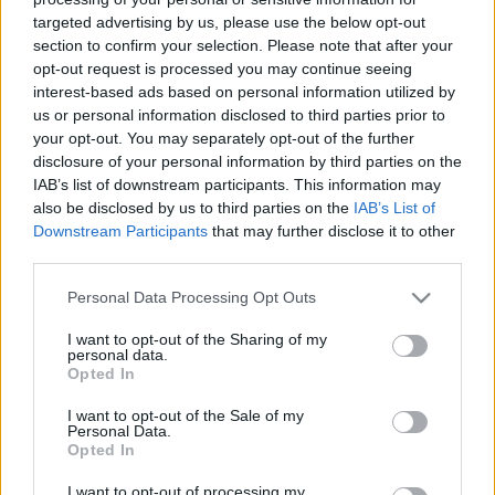
targeted advertising by us, please use the below opt-out
section to confirm your selection. Please note that after your
opt-out request is processed you may continue seeing
interest-based ads based on personal information utilized by
us or personal information disclosed to third parties prior to
TISZA győzelem esetén...
your opt-out. You may separately opt-out of the further
disclosure of your personal information by third parties on the
Lélekszerelő, MAGYART
•
2026. március 25.
0
IAB’s list of downstream participants. This information may
also be disclosed by us to third parties on the
IAB’s List of
Ha a TISZA győz, akkor ez lesz, meg az lesz… Így
Downstream Participants
that may further disclose it to other
third parties.
csinálunk… úgy teszünk… megváltoztatjuk a
világot… rendszert váltunk… minden jó intézkedést
Please note that this website/app uses one or more Google
Personal Data Processing Opt Outs
megtartunk… számon kérünk… bebörtönözzük…
services and may gather and store information including but
elkobozzuk… leváltjuk… hazahozzuk… megvédjük…
not limited to your visit or usage behaviour. You may click to
I want to opt-out of the Sharing of my
visszaállítjuk… bevezetjük… létrehozzuk… A
personal data.
grant or deny consent to Google and its third-party tags to
Opted In
világunk végre szabad…
use your data for below specified purposes in below Google
consent section.
I want to opt-out of the Sale of my
Personal Data.
Opted In
I want to opt-out of processing my