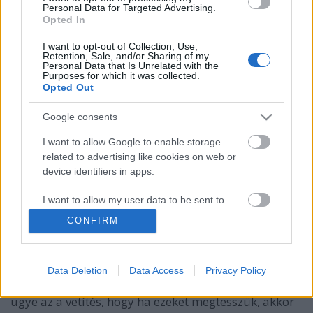
Personal Data for Targeted Advertising.
Opted In
I want to opt-out of Collection, Use,
Retention, Sale, and/or Sharing of my
Personal Data that Is Unrelated with the
Purposes for which it was collected.
Opted Out
Google consents
I want to allow Google to enable storage
related to advertising like cookies on web or
Csak egy kis szuverinitásról kellene
device identifiers in apps.
lemondani - ILLEGÁLIS MIGRÁCIÓ
I want to allow my user data to be sent to
Google for online advertising purposes.
Lélekszerelő, MAGYART
•
2024. december 07.
0
CONFIRM
I want to allow Google to send me
A cím bevezető, első része, elhangzott Brüsszelből.
personalized advertising.
Vajon másban is felmerül a kérdés, vajon mik ezek
Data Deletion
Data Access
Privacy Policy
az engedmények, amit meg kellene tennünk? Mert
I want to allow Google to enable storage
ugye az a vetítés, hogy ha ezeket megtesszük, akkor
related to analytics like cookies on web or