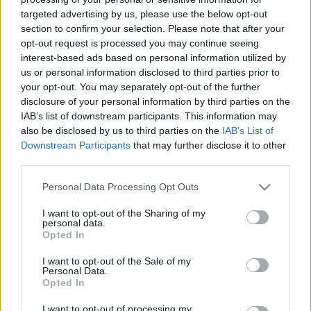
targeted advertising by us, please use the below opt-out
section to confirm your selection. Please note that after your
opt-out request is processed you may continue seeing
interest-based ads based on personal information utilized by
us or personal information disclosed to third parties prior to
Kettő a magyar!
your opt-out. You may separately opt-out of the further
disclosure of your personal information by third parties on the
Lélekszerelő, MAGYART
•
2026. június 11.
0
IAB’s list of downstream participants. This information may
also be disclosed by us to third parties on the
IAB’s List of
Furcsa helyzet állt elő, de nem először a magyarság
Downstream Participants
that may further disclose it to other
third parties.
életében. Fel, felmerül, hogy ki mennyire magyar. Ki
mit tesz ezért és kinek van igaza. Érdekes kérdések
Please note that this website/app uses one or more Google
Personal Data Processing Opt Outs
és van rá sok válasz is. Az egyik legnépszerűbb
services and may gather and store information including but
meghatározás az az, hogy nem elég magyarnak
not limited to your visit or usage behaviour. You may click to
I want to opt-out of the Sharing of my
születni és magyarul beszélni, hanem magyarrá…
personal data.
grant or deny consent to Google and its third-party tags to
Opted In
use your data for below specified purposes in below Google
consent section.
I want to opt-out of the Sale of my
Personal Data.
Opted In
I want to opt-out of processing my