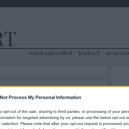
RT
írások saját tollból
kezdetek
programa
2026. május 15.
írta:
Lélekszerelő, MAGYART
HT
Az ELSŐ FACEBOOK
Not Process My Personal Information
KÖZTÁRSASÁG, az új
to opt-out of the sale, sharing to third parties, or processing of your per
rendszer...
formation for targeted advertising by us, please use the below opt-out s
r selection. Please note that after your opt-out request is processed y
Sok vélemény hangzott el annak idején