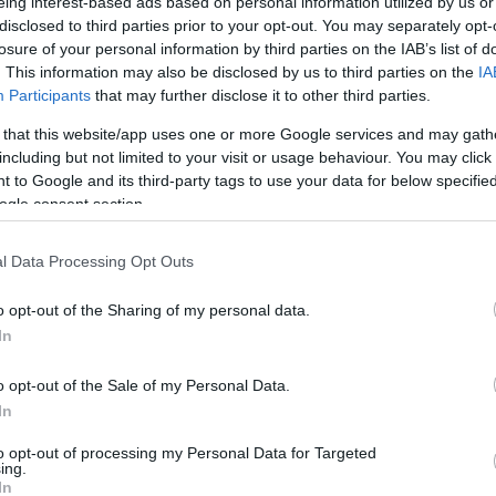
eing interest-based ads based on personal information utilized by us or
arról, hogy azorbán (Orbán Viktor), jól
disclosed to third parties prior to your opt-out. You may separately opt-
mérte fel azt, mit szeretnének az
losure of your personal information by third parties on the IAB’s list of
emberek, folyamatosan szondázta azt
. This information may also be disclosed by us to third parties on the
IA
és úgy tett ahogyan várták. Sőt az is
elhangzott, hogy a rengeteg
Szólj hozzá!
Tovább
Participants
that may further disclose it to other third parties.
szavazásnak is ez volt a célja. Maga a
 that this website/app uses one or more Google services and may gath
fidesz is elismerte, ahogyan azorbán is,
including but not limited to your visit or usage behaviour. You may click 
…
 to Google and its third-party tags to use your data for below specifi
2026. május 02.
írta:
Lélekszerelő, MAGYART
ogle consent section.
Kik élik túl? Mi lehet a
l Data Processing Opt Outs
megoldás?
o opt-out of the Sharing of my personal data.
Hosszabb írás is készül. :) Egy
In
bejegyzéshez írtam ezt a pár
gondolatot. A téma a választások utáni,
tovább folyó kampányról szólt. Az
o opt-out of the Sale of my Personal Data.
azóta is fennálló gyűlöletről, a
In
folyamatos fenyegetőzésekről és
arról, milyen beteg az a társadalom, az
to opt-out of processing my Personal Data for Targeted
Szólj hozzá!
Tovább
ing.
az ember, aki örülni sem tud. Mert már
In
annyira…