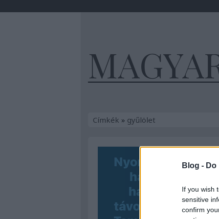
MAGYA
Címkék
»
gyűlölet
Blog -
Do 
If you wish 
sensitive in
confirm you