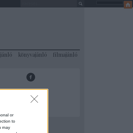
jánló
könyvajánló
filmajánló
ML
sonal or
ection to
ou may