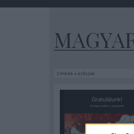
MAGYA
Címkék
»
erőszak