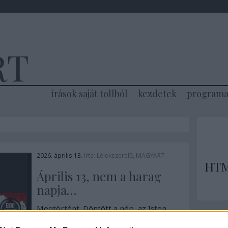
RT
írások saját tollból
kezdetek
programa
2026. április 13.
írta:
Lélekszerelő, MAGYART
HT
Április 13, nem a harag
napja…
Megtörtént. Döntött a nép, az Isten
adta nép… Végtelenül csalódott