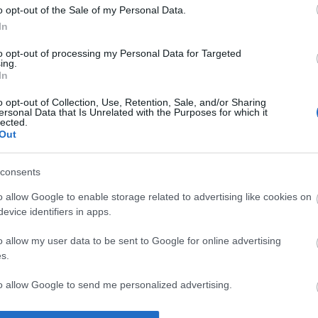
megállapíthatjuk, hogy évezredek óta
o opt-out of the Sale of my Personal Data.
szokás az, hogy félelmet kelt a…
In
2025. április 16.
írta:
Lélekszerelő, MAGYART
to opt-out of processing my Personal Data for Targeted
ing.
Agresszió, agresszor…
In
2022-ben kezdtem írni, de még most
o opt-out of Collection, Use, Retention, Sale, and/or Sharing
is, sőt azóta talán jobban igaz. Ez aztán
ersonal Data that Is Unrelated with the Purposes for which it
lected.
az aktuális szó! Igaz, ezt hittük a
Out
vírusról is még egy hete. Aztán kitört
egy háború és már el is múlt a vírus
általi fenyegetettség. Hétfőtől nincs
consents
megkülönböztetés, maszk… csupán
pár helyen. Érdekes, de most ezzel
o allow Google to enable storage related to advertising like cookies on
Szólj hozzá!
Tovább
nem…
evice identifiers in apps.
o allow my user data to be sent to Google for online advertising
s.
2024. december 04.
írta:
Lélekszerelő, MAGYART
to allow Google to send me personalized advertising.
Péter kontra Tamás (mp