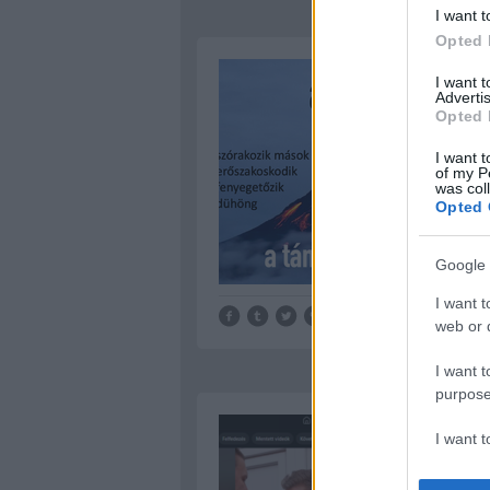
I want t
Opted 
I want 
Advertis
Opted 
I want t
of my P
was col
Opted 
Google 
I want t
web or d
I want t
purpose
I want 