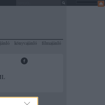
jánló
könyvajánló
filmajánló
ML