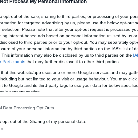
vagyok. Na persze, nem a fidesz miatt.
Not Process My Personal Information
Ők egy párt akik teszik a dolgukat,
amiben hisznek. Alkalmazkodtak a
to opt-out of the sale, sharing to third parties, or processing of your per
demokrácia szabályaihoz. Szereztek
formation for targeted advertising by us, please use the below opt-out s
alapot a hatalomhoz. Lavíroznak,
2
komment
Tovább
r selection. Please note that after your opt-out request is processed y
lavíroztak a nagy tengeren, hogy mi
eing interest-based ads based on personal information utilized by us or
magyarok, ha…
disclosed to third parties prior to your opt-out. You may separately opt-
losure of your personal information by third parties on the IAB’s list of
. This information may also be disclosed by us to third parties on the
IA
2026. február 11.
írta:
Lélekszerelő, MAGYART
Participants
that may further disclose it to other third parties.
Félelemkeltés, a hatalom
 that this website/app uses one or more Google services and may gath
eszköze - háborúval
including but not limited to your visit or usage behaviour. You may click 
riogatás, az félelemkeltés
 to Google and its third-party tags to use your data for below specifi
ogle consent section.
Ezt az írást júliusban kezdtem el írni.
Most már tényleg befejezem. :)
l Data Processing Opt Outs
Nagyon népszerű ez e kérdés
napjainkban. Valaki felismerte ezt. S
azt se mondhatjuk, hogy ez egy légből
o opt-out of the Sharing of my personal data.
kapott gondolat. Sőt, a történelmet
Szólj hozzá!
Tovább
In
megfigyelve könnyen