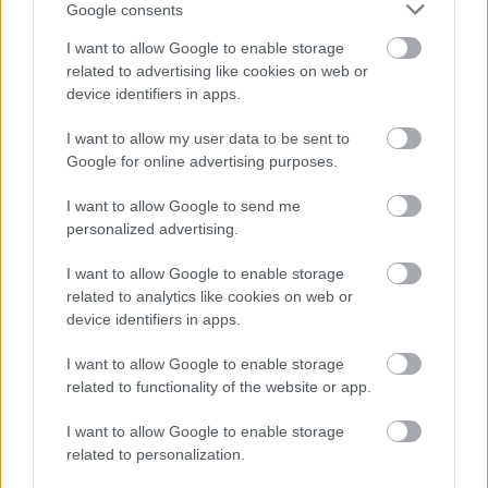
Google consents
I want to allow Google to enable storage
related to advertising like cookies on web or
device identifiers in apps.
I want to allow my user data to be sent to
Google for online advertising purposes.
I want to allow Google to send me
personalized advertising.
I want to allow Google to enable storage
related to analytics like cookies on web or
device identifiers in apps.
A vélemény, véleménye! - a
I want to allow Google to enable storage
kommentműveltek világa
related to functionality of the website or app.
Lélekszerelő, MAGYART
•
2026. március 12.
0
I want to allow Google to enable storage
related to personalization.
A videóban megtalálsz egy olyan nagyszerű