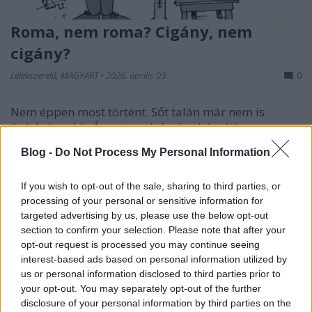
Roma, nem roma? Cigány, nem
cigány?
Lélekszerelő, MAGYART
•
2026. április 03.
0
Nem éppen most történt. Sőt talán már nem is
érdekel senkit. Ám a tanulság, így húsvétkor,
aktuális. Például ha felismerjük magunkban, akkor
Blog -
Do Not Process My Personal Information
változtathatunk is. Talán ideje is lenne! Talán? A
nagy szlogen szerint: Szabadság, egyenlőség,
If you wish to opt-out of the sale, sharing to third parties, or
testvériség... Vajon az egyenlőséget, van aki
processing of your personal or sensitive information for
komolyan…
targeted advertising by us, please use the below opt-out
section to confirm your selection. Please note that after your
opt-out request is processed you may continue seeing
interest-based ads based on personal information utilized by
us or personal information disclosed to third parties prior to
your opt-out. You may separately opt-out of the further
disclosure of your personal information by third parties on the