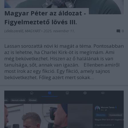
Magyar Péter az áldozat -
Figyelmeztető lövés III.
Lélekszerelő, MAGYART
•
2025. november 11.
0
Lassan sorozattá növi ki magát a téma. Pontosabban
az is lehetne, ha Charlei Kirk-öt is megírnám. Ami
még bekövetkezhet. Hiszen az ő halálának is van
tanulsága, sőt, annak van igazán. Ellenben amiről
most írok az egy fikció. Egy fikció, amely sajnos
bekövetkezhet. Főleg azért mert sokak…