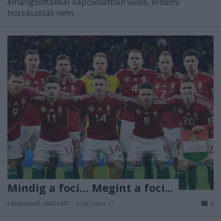
elhangzottakkal kapcsolatban valós, érdemi
hozzászólás nem…
Mindig a foci… Megint a foci...
Lélekszerelő, MAGYART
•
2024. július 17.
0