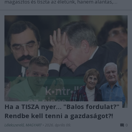
magasztos és tiszta az életünk, hanem alantas,…
Ha a TISZA nyer… "Balos fordulat?"
Rendbe kell tenni a gazdaságot?!
Lélekszerelő, MAGYART
•
2026. április 09.
0