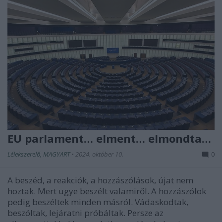
EU parlament… elment… elmondta…
Lélekszerelő, MAGYART
•
2024. október 10.
0
A beszéd, a reakciók, a hozzászólások, újat nem
hoztak. Mert ugye beszélt valamiről. A hozzászólok
pedig beszéltek minden másról. Vádaskodtak,
beszóltak, lejáratni próbáltak. Persze az