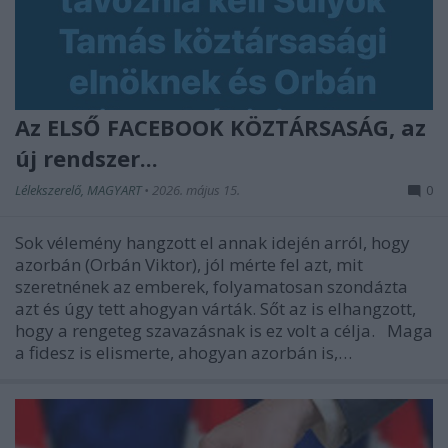
Az ELSŐ FACEBOOK KÖZTÁRSASÁG, az
új rendszer...
Lélekszerelő, MAGYART
•
2026. május 15.
0
Sok vélemény hangzott el annak idején arról, hogy
azorbán (Orbán Viktor), jól mérte fel azt, mit
szeretnének az emberek, folyamatosan szondázta
azt és úgy tett ahogyan várták. Sőt az is elhangzott,
hogy a rengeteg szavazásnak is ez volt a célja. Maga
a fidesz is elismerte, ahogyan azorbán is,…