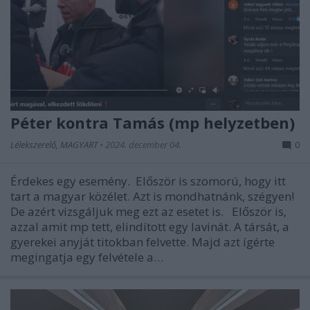
Péter kontra Tamás (mp helyzetben)
Lélekszerelő, MAGYART
•
2024. december 04.
0
Érdekes egy esemény. Először is szomorú, hogy itt
tart a magyar közélet. Azt is mondhatnánk, szégyen!
De azért vizsgáljuk meg ezt az esetet is. Először is,
azzal amit mp tett, elindított egy lavinát. A társát, a
gyerekei anyját titokban felvette. Majd azt ígérte
megingatja egy felvétele a…