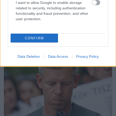
megállapítást, amely jól leírja az egyik legnagyobb
I want to allow Google to enable storage
related to security, including authentication
problémát napjainkban. Mégpedig azt, hogy sokan
functionality and fraud prevention, and other
csak vélemények alapján alakítanak ki véleményt.
user protection.
Tehát nem az eredeti alapján alakul ki bennük
valami, hanem amit megmondanak nekik, az
alapján alakul ki a…
CONFIRM
Data Deletion
Data Access
Privacy Policy