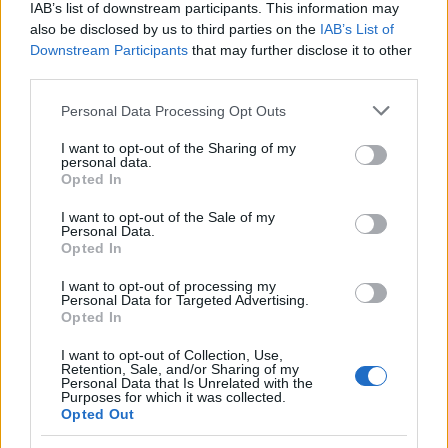
IAB’s list of downstream participants. This information may
also be disclosed by us to third parties on the
IAB’s List of
Downstream Participants
that may further disclose it to other
third parties.
Please note that this website/app uses one or more Google
Personal Data Processing Opt Outs
services and may gather and store information including but
not limited to your visit or usage behaviour. You may click to
I want to opt-out of the Sharing of my
personal data.
grant or deny consent to Google and its third-party tags to
Opted In
use your data for below specified purposes in below Google
TISZA győzelem esetén...
consent section.
I want to opt-out of the Sale of my
Lélekszerelő, MAGYART
•
2026. március 25.
0
Personal Data.
Opted In
Ha a TISZA győz, akkor ez lesz, meg az lesz… Így
I want to opt-out of processing my
Personal Data for Targeted Advertising.
csinálunk… úgy teszünk… megváltoztatjuk a
Opted In
világot… rendszert váltunk… minden jó intézkedést
megtartunk… számon kérünk… bebörtönözzük…
I want to opt-out of Collection, Use,
elkobozzuk… leváltjuk… hazahozzuk… megvédjük…
Retention, Sale, and/or Sharing of my
Personal Data that Is Unrelated with the
visszaállítjuk… bevezetjük… létrehozzuk… A
Purposes for which it was collected.
világunk végre szabad…
Opted Out