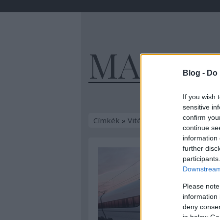
MAGYA
Blog -
Do 
If you wish 
sensitive in
confirm you
Címkék
»
Vitéz_Nagybányai_Horthy
continue se
information 
further disc
participants
Downstream 
Please note
information 
deny consent
in below Go