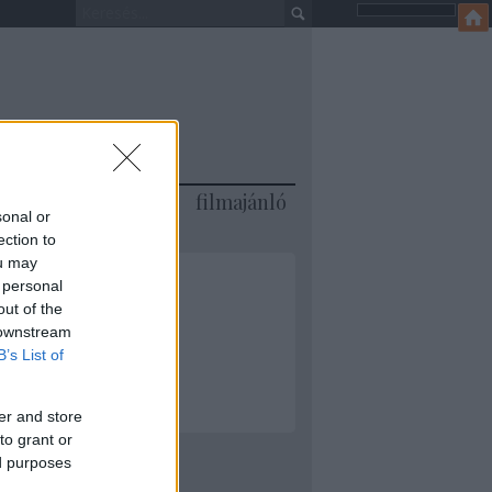
jánló
könyvajánló
filmajánló
sonal or
ection to
ou may
 personal
out of the
 downstream
ML
B’s List of
er and store
to grant or
ed purposes