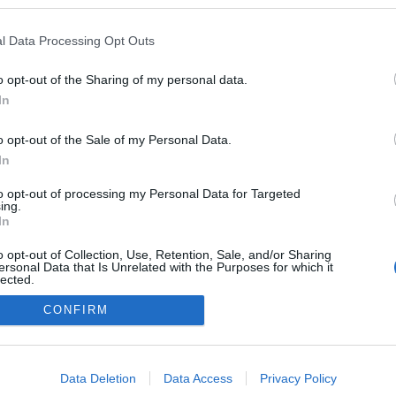
Igazán kedvelt téma ez, főleg mp
esetében. Szereti hangoztatni ezt a
l Data Processing Opt Outs
tervét. Sugallva ezzel azt, hogy majd
akkor jó lesz, ha csatlakozunk… Mert
Szólj hozzá!
Tovább
o opt-out of the Sharing of my personal data.
ugye, még sokakban él az az illúzió,
hogy ami nyugatról jön, az csak jó
In
lehet. Miközben ma már kiderült, ez
nem ennyire egyértelmű, sőt.
o opt-out of the Sale of my Personal Data.
Kritikusnak, és…
In
to opt-out of processing my Personal Data for Targeted
ing.
In
o opt-out of Collection, Use, Retention, Sale, and/or Sharing
Eleink hagyománya
ersonal Data that Is Unrelated with the Purposes for which it
lected.
Out
CONFIRM
consents
o allow Google to enable storage related to advertising like cookies on
Data Deletion
Data Access
Privacy Policy
evice identifiers in apps.