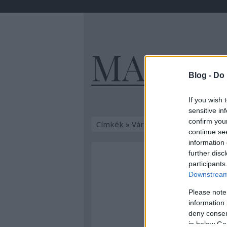
MAGYA
Blog -
Do 
If you wish 
sensitive in
confirm you
Címkék
»
Várnai_csata
continue se
information 
further disc
participants
Downstream 
Please note
information 
deny consent
in below Go