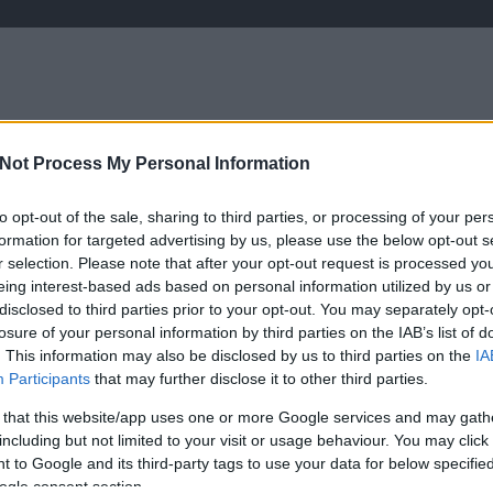
RT
Not Process My Personal Information
írások saját tollból
kezdetek
programa
to opt-out of the sale, sharing to third parties, or processing of your per
formation for targeted advertising by us, please use the below opt-out s
r selection. Please note that after your opt-out request is processed y
eing interest-based ads based on personal information utilized by us or
disclosed to third parties prior to your opt-out. You may separately opt-
losure of your personal information by third parties on the IAB’s list of
2025. április 12.
írta:
Lélekszerelő, MAGYART
HT
. This information may also be disclosed by us to third parties on the
IA
Csak egy kis
Participants
that may further disclose it to other third parties.
szuverinitásról kell
 that this website/app uses one or more Google services and may gath
lemondani - EU
including but not limited to your visit or usage behaviour. You may click 
ügyészség
 to Google and its third-party tags to use your data for below specifi
ogle consent section.