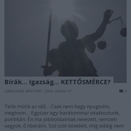
Bírák... Igazság... KETTŐSMÉRCE?
Lélekszerelő, MAGYART
•
2024. október 07.
0
Telik múlik az idő… Csak nem hagy nyugodni,
megírom… Egyszer egy barátommal vitatkoztunk,
politikán. Én ma jobboldalinak nevezett, nemzeti
vagyok, ő liberális. Szó szót követett, míg odáig nem