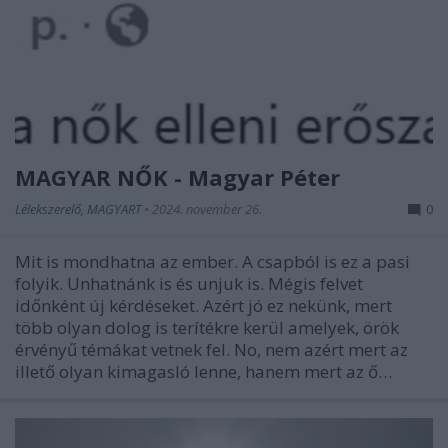
MAGYAR NŐK - Magyar Péter
Lélekszerelő, MAGYART
•
2024. november 26.
0
Mit is mondhatna az ember. A csapból is ez a pasi
folyik. Unhatnánk is és unjuk is. Mégis felvet
időnként új kérdéseket. Azért jó ez nekünk, mert
több olyan dolog is terítékre kerül amelyek, örök
érvényű témákat vetnek fel. No, nem azért mert az
illető olyan kimagasló lenne, hanem mert az ő…