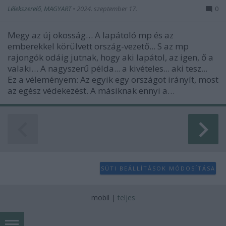
Lélekszerelő, MAGYART
•
2024. szeptember 17.
0
Megy az új okosság… A lapátoló mp és az
emberekkel körülvett ország-vezető... S az mp
rajongók odáig jutnak, hogy aki lapátol, az igen, ő a
valaki… A nagyszerű példa... a kivételes... aki tesz...
Ez a véleményem: Az egyik egy országot irányít, most
az egész védekezést. A másiknak ennyi a…
SÜTI BEÁLLÍTÁSOK MÓDOSÍTÁSA
mobil
|
teljes