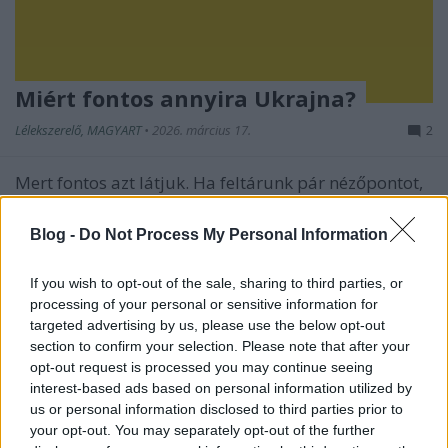
Miért fontos annyira Ukrajna?
Lélekszerelő, MAGYART
•
2026. március 17.
2
Mert fontos azt látjuk. Ha feltárunk pár nézőpontot,
akkor talán jobban megértjük, miért is
kardoskodnak annyira egyesek azért, hogy Ukrajna
Blog -
Do Not Process My Personal Information
nyerje meg a háborút, illetve EU-s taggá, illetve
NATO taggá váljon. Ennek nyilván több oka is van.
If you wish to opt-out of the sale, sharing to third parties, or
Összegyűjtöm azokat amelyek az én fejemben
processing of your personal or sensitive information for
megfordultak…
targeted advertising by us, please use the below opt-out
section to confirm your selection. Please note that after your
opt-out request is processed you may continue seeing
interest-based ads based on personal information utilized by
us or personal information disclosed to third parties prior to
your opt-out. You may separately opt-out of the further