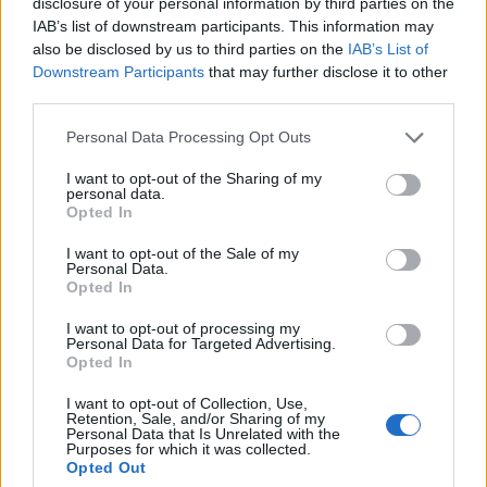
disclosure of your personal information by third parties on the
IAB’s list of downstream participants. This information may
also be disclosed by us to third parties on the
IAB’s List of
Downstream Participants
that may further disclose it to other
third parties.
Please note that this website/app uses one or more Google
Personal Data Processing Opt Outs
services and may gather and store information including but
not limited to your visit or usage behaviour. You may click to
I want to opt-out of the Sharing of my
personal data.
grant or deny consent to Google and its third-party tags to
Opted In
use your data for below specified purposes in below Google
Csak egy kis szuverinitásról kell
consent section.
I want to opt-out of the Sale of my
lemondani - Szabad sajtó,
Personal Data.
Opted In
szólásszabadság
I want to opt-out of processing my
Lélekszerelő, MAGYART
•
2025. március 31.
0
Personal Data for Targeted Advertising.
Opted In
Régóta figyelem a világot. Főleg azért mert mindig
I want to opt-out of Collection, Use,
Retention, Sale, and/or Sharing of my
érdekeltek a miértek, az okok és a hogyanok. Amit
Personal Data that Is Unrelated with the
megfigyeltem, az az, hogy sok ember, a számára
Purposes for which it was collected.
Opted Out
tálalt illúziók mentén gondolkodik a világról. A tálalt