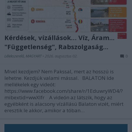
Kérdések, vízállások… Víz, Áram...
"Függetlenség", Rabszolgaság...
Lélekszerelő, MAGYART
•
2026. augusztus 02.
0
Mivel kezdjem? Nem Pakssal, mert az hosszú is
lehetne. Kezdjük valami mással. BALATON Ide
mellékelek egy videót:
https://www.facebook.com/share/r/1EduwryWD4/?
mibextid=wwXIfr A videón az látszik, hogy az
egyébként is alacsony vízállású Balaton vizét, miért
eresztik le akkor, amikor a tóban…