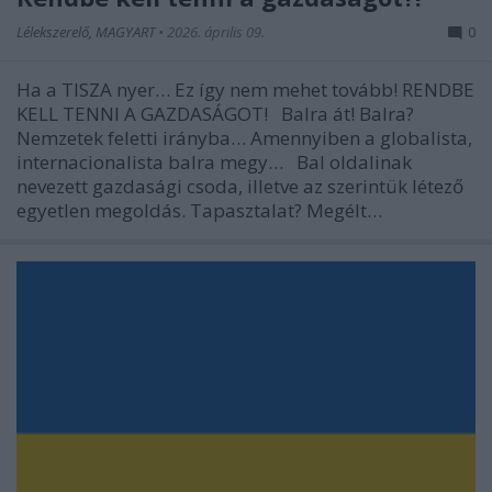
Lélekszerelő, MAGYART
•
2026. április 09.
0
Ha a TISZA nyer… Ez így nem mehet tovább! RENDBE
KELL TENNI A GAZDASÁGOT! Balra át! Balra?
Nemzetek feletti irányba… Amennyiben a globalista,
internacionalista balra megy… Bal oldalinak
nevezett gazdasági csoda, illetve az szerintük létező
egyetlen megoldás. Tapasztalat? Megélt…