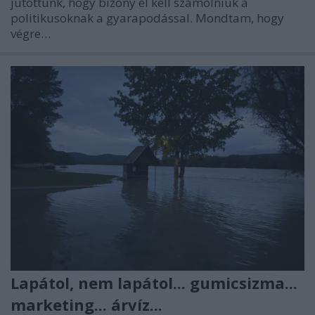
jutottunk, hogy bizony el kell számolniuk a
politikusoknak a gyarapodással. Mondtam, hogy
végre…
Lapátol, nem lapátol... gumicsizma...
marketing... árvíz...