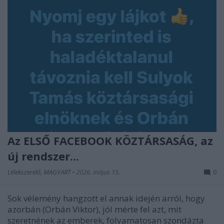
Az ELSŐ FACEBOOK KÖZTÁRSASÁG, az
új rendszer...
Lélekszerelő, MAGYART
•
2026. május 15.
0
Sok vélemény hangzott el annak idején arról, hogy
azorbán (Orbán Viktor), jól mérte fel azt, mit
szeretnének az emberek, folyamatosan szondázta