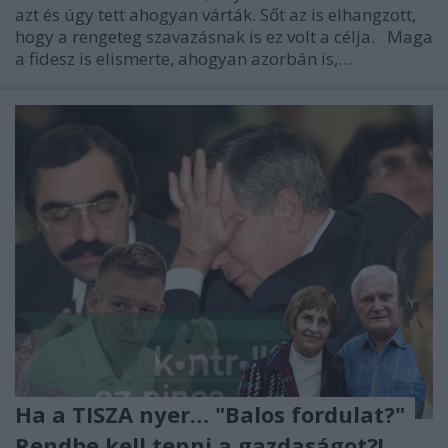
azt és úgy tett ahogyan várták. Sőt az is elhangzott,
hogy a rengeteg szavazásnak is ez volt a célja. Maga
a fidesz is elismerte, ahogyan azorbán is,…
Ha a TISZA nyer… "Balos fordulat?"
Rendbe kell tenni a gazdaságot?!