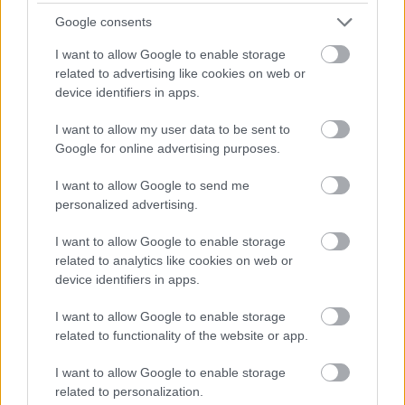
illúziók, azonban illúziók, ha tetszik hazugságok.
Google consents
Olyan dolgok amiket szeretnénk elhinni, de…
I want to allow Google to enable storage
related to advertising like cookies on web or
device identifiers in apps.
I want to allow my user data to be sent to
Google for online advertising purposes.
I want to allow Google to send me
personalized advertising.
I want to allow Google to enable storage
related to analytics like cookies on web or
device identifiers in apps.
I want to allow Google to enable storage
related to functionality of the website or app.
MP egyedül… egyedül?
I want to allow Google to enable storage
Lélekszerelő, MAGYART
•
2025. január 16.
0
related to personalization.