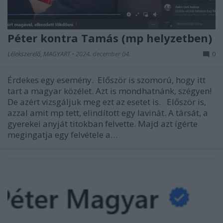
Péter kontra Tamás (mp helyzetben)
Lélekszerelő, MAGYART
•
2024. december 04.
0
Érdekes egy esemény. Először is szomorú, hogy itt
tart a magyar közélet. Azt is mondhatnánk, szégyen!
De azért vizsgáljuk meg ezt az esetet is. Először is,
azzal amit mp tett, elindított egy lavinát. A társát, a
gyerekei anyját titokban felvette. Majd azt ígérte
megingatja egy felvétele a…