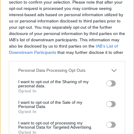
section to confirm your selection. Please note that after your
opt-out request is processed you may continue seeing
interest-based ads based on personal information utilized by
us or personal information disclosed to third parties prior to
your opt-out. You may separately opt-out of the further
disclosure of your personal information by third parties on the
IAB’s list of downstream participants. This information may
also be disclosed by us to third parties on the
IAB’s List of
Downstream Participants
that may further disclose it to other
third parties.
Please note that this website/app uses one or more Google
Personal Data Processing Opt Outs
services and may gather and store information including but
Mi a baj a kormánnyal? Ami az
not limited to your visit or usage behaviour. You may click to
I want to opt-out of the Sharing of my
ellenzéket, az EU-t és a
personal data.
grant or deny consent to Google and its third-party tags to
Opted In
háttérhatalmat zavarja?
use your data for below specified purposes in below Google
consent section.
I want to opt-out of the Sale of my
Lélekszerelő, MAGYART
•
2026. március 06.
2
Personal Data.
Opted In
Egy gondolatsor, ami egy valószínű verziót mutat.
I want to opt-out of processing my
Egy okot biztosan. Vajon mi lehet az a nagy baj a
Personal Data for Targeted Advertising.
Opted In