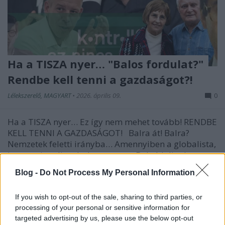
Ha a TISZA nyer… "Balos fordulat?"
Rendbe kell tenni a gazdaságot?!
Lélekszerelő, MAGYART
•
2026. április 09.
0
Ha a TISZA nyer… Ez így nem mehet tovább! RENDBE
KELL TENNI A GAZDASÁGOT! Balra át! Balra?
Nemzetek feletti irányba… Amennyiben a globalista,
internacionalista balra megy… Bal oldalinak
nevezett gazdasági csoda, illetve az szerintük létező
Blog -
Do Not Process My Personal Information
egyetlen megoldás. Tapasztalat? Megélt…
If you wish to opt-out of the sale, sharing to third parties, or
processing of your personal or sensitive information for
targeted advertising by us, please use the below opt-out