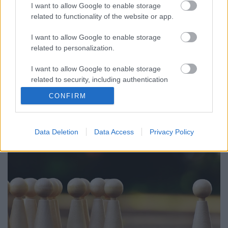
Lélekszerelő, MAGYART
•
2025. április 16.
0
I want to allow Google to enable storage
related to functionality of the website or app.
2022-ben kezdtem írni, de még most is, sőt azóta
I want to allow Google to enable storage
talán jobban igaz. Ez aztán az aktuális szó! Igaz, ezt
related to personalization.
hittük a vírusról is még egy hete. Aztán kitört egy
háború és már el is múlt a vírus általi
I want to allow Google to enable storage
fenyegetettség. Hétfőtől nincs megkülönböztetés,
related to security, including authentication
maszk… csupán pár helyen. Érdekes, de most ezzel
functionality and fraud prevention, and other
nem…
CONFIRM
user protection.
Data Deletion
Data Access
Privacy Policy