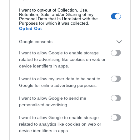
mi kormányunkkal, amit nem tudnak neki
megbocsájtani a másik oldalon? Mi az ami ennyire
I want to opt-out of Collection, Use,
zavarja őket? El tudjuk azt képzelni, hogy milyen
Retention, Sale, and/or Sharing of my
Personal Data that Is Unrelated with the
lehet az, ha kitalálunk egy keretet, egy módszert,…
Purposes for which it was collected.
Opted Out
Google consents
I want to allow Google to enable storage
related to advertising like cookies on web or
device identifiers in apps.
I want to allow my user data to be sent to
Google for online advertising purposes.
I want to allow Google to send me
personalized advertising.
I want to allow Google to enable storage
related to analytics like cookies on web or
Agresszió, agresszor…
device identifiers in apps.