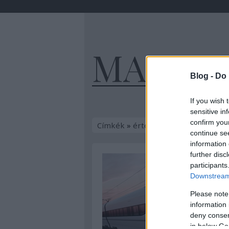
MAGYA
Blog -
Do 
If you wish 
sensitive in
confirm you
Címkék
»
értelmiség
continue se
information 
further disc
participants
Downstream 
Please note
information 
deny consent
in below Go