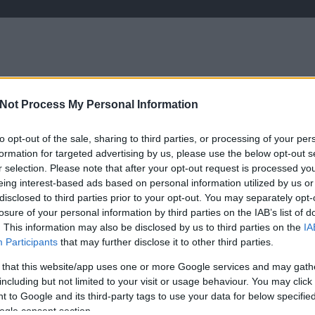
RT
Not Process My Personal Information
írások saját tollból
kezdetek
programa
to opt-out of the sale, sharing to third parties, or processing of your per
formation for targeted advertising by us, please use the below opt-out s
r selection. Please note that after your opt-out request is processed y
eing interest-based ads based on personal information utilized by us or
disclosed to third parties prior to your opt-out. You may separately opt-
losure of your personal information by third parties on the IAB’s list of
2026. június 22.
írta:
Lélekszerelő, MAGYART
HT
. This information may also be disclosed by us to third parties on the
IA
Szervusz! - Válaszlevél
Participants
that may further disclose it to other third parties.
egy kedves ismerősnek,
 that this website/app uses one or more Google services and may gath
pár felvetett kérdésére
including but not limited to your visit or usage behaviour. You may click 
 to Google and its third-party tags to use your data for below specifi
Egy gondolatsor, még a választások
ogle consent section.