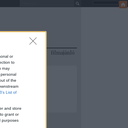
jánló
könyvajánló
filmajánló
sonal or
ection to
ou may
 personal
out of the
 downstream
ML
B’s List of
er and store
to grant or
ed purposes