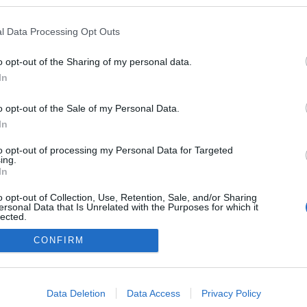
előtti időből. Akkor miért teszem fel?
Egy oka van. A kommunikációs stílus,
l Data Processing Opt Outs
nem kettőnk között, semmit se
változott. Ha meghallgatunk a két oldal
valamelyikétől dolgokat, mintha
Szólj hozzá!
Tovább
o opt-out of the Sharing of my personal data.
teljesen két világban élnének. Pedig
In
nem. Ugyan abban a világban élünk és
a történések…
o opt-out of the Sale of my Personal Data.
In
to opt-out of processing my Personal Data for Targeted
ing.
In
o opt-out of Collection, Use, Retention, Sale, and/or Sharing
Eleink hagyománya
ersonal Data that Is Unrelated with the Purposes for which it
lected.
Out
CONFIRM
consents
o allow Google to enable storage related to advertising like cookies on
Data Deletion
Data Access
Privacy Policy
evice identifiers in apps.