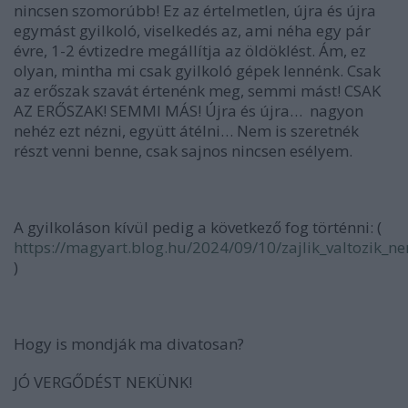
nincsen szomorúbb! Ez az értelmetlen, újra és újra
egymást gyilkoló, viselkedés az, ami néha egy pár
évre, 1-2 évtizedre megállítja az öldöklést. Ám, ez
olyan, mintha mi csak gyilkoló gépek lennénk. Csak
az erőszak szavát értenénk meg, semmi mást! CSAK
AZ ERŐSZAK! SEMMI MÁS! Újra és újra…
nagyon
nehéz ezt nézni, együtt átélni… Nem is szeretnék
részt venni benne, csak sajnos nincsen esélyem.
A gyilkoláson kívül pedig a következő fog történni: (
https://magyart.blog.hu/2024/09/10/zajlik_valtozik_
)
Hogy is mondják ma divatosan?
JÓ VERGŐDÉST NEKÜNK!