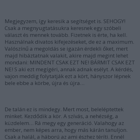
Megjegyzem, így keresik a segítséget is. SEHOGY!
Csak a megnyugtatásukra keresnek egy szóbeli
választ és mennek tovább. Fizetnek is érte, ha kell.
Használnak divatos kifejezéseket, de ez a maximum.
Valószínű a megoldás se igazán érdekli őket, mert
majd hibáztatnak valakit, akire majd megint lehet
mondani: MINDENT CSAK EZT NE! BÁRMIT CSAK EZT
NE! S aki ezt megígéri, annak adnak esélyt. A kérdés,
vajon meddig folytatják ezt a kört, hányszor lépnek
bele ebbe a körbe, újra és újra…
De talán ez is mindegy. Mert most, beleléptettek
minket. Kezdődik a kör. A szívás, a nehézség, a
küzdelem… Rá megy egy generáció. Valahogy az
ember, nem képes arra, hogy más kárán tanuljon.
Csak a halál, a háború az ami észhez téríti. Ennél