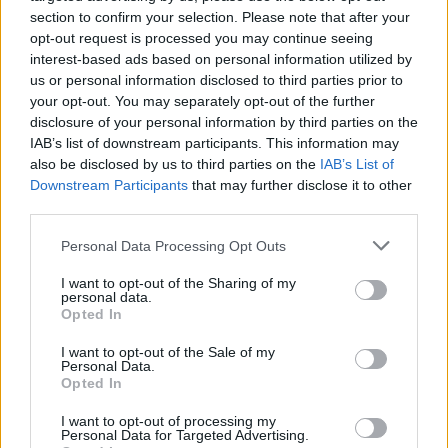
megszabadulni. Hiszen se nevük, se valós adataik
section to confirm your selection. Please note that after your
nincsenek. Kb, senki se tudja kik ők. S ne feledjük a
opt-out request is processed you may continue seeing
nyugatról érkező videókat se… (számokkal:
interest-based ads based on personal information utilized by
https://magyart.blog.hu/2024/12/07/csak_egy_kis_szuv
us or personal information disclosed to third parties prior to
your opt-out. You may separately opt-out of the further
)
disclosure of your personal information by third parties on the
IAB’s list of downstream participants. This information may
also be disclosed by us to third parties on the
IAB’s List of
Downstream Participants
that may further disclose it to other
Persze tudom, van a magyar nőknek egy csoportja,
third parties.
akiknek mindegy csak külföldi legyen. Emlékszem
még amikor az Y-ban és az Üvegházban, fürtökben
Please note that this website/app uses one or more Google
Personal Data Processing Opt Outs
lógtak a nyakkendőn és az ingen kívül, vastag
services and may gather and store information including but
aranyláncot viselő nyugatnémet pasasokon. Nekem
not limited to your visit or usage behaviour. You may click to
I want to opt-out of the Sharing of my
szégyen volt, hogy a lányaink, a pénz bűvöletében,
personal data.
grant or deny consent to Google and its third-party tags to
Opted In
hogyan és mennyire alacsonyítják le magukat.
use your data for below specified purposes in below Google
consent section.
I want to opt-out of the Sale of my
Personal Data.
Opted In
Most ugyan ezt teszik a trendi, legyen a pasid
I want to opt-out of processing my
külföldi, elmélet mentén… Sok párkapcsolati esetet
Personal Data for Targeted Advertising.