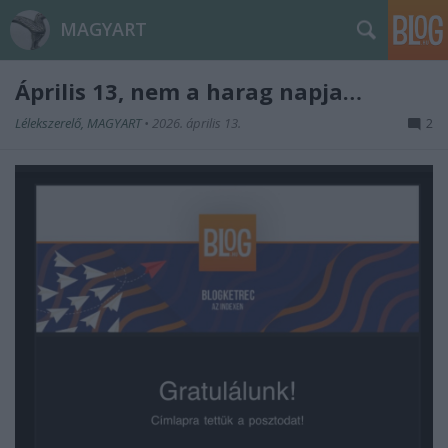
MAGYART
Április 13, nem a harag napja…
Lélekszerelő, MAGYART
•
2026. április 13.
2