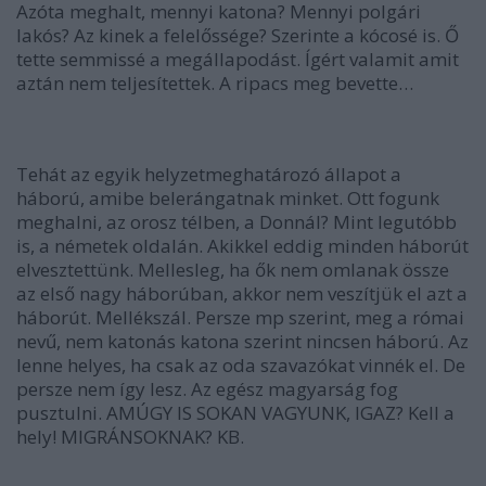
Azóta meghalt, mennyi katona? Mennyi polgári
lakós? Az kinek a felelőssége? Szerinte a kócosé is. Ő
tette semmissé a megállapodást. Ígért valamit amit
aztán nem teljesítettek. A ripacs meg bevette…
Tehát az egyik helyzetmeghatározó állapot a
háború, amibe belerángatnak minket. Ott fogunk
meghalni, az orosz télben, a Donnál? Mint legutóbb
is, a németek oldalán. Akikkel eddig minden háborút
elvesztettünk. Mellesleg, ha ők nem omlanak össze
az első nagy háborúban, akkor nem veszítjük el azt a
háborút. Mellékszál. Persze mp szerint, meg a római
nevű, nem katonás katona szerint nincsen háború. Az
lenne helyes, ha csak az oda szavazókat vinnék el. De
persze nem így lesz. Az egész magyarság fog
pusztulni. AMÚGY IS SOKAN VAGYUNK, IGAZ? Kell a
hely! MIGRÁNSOKNAK? KB.