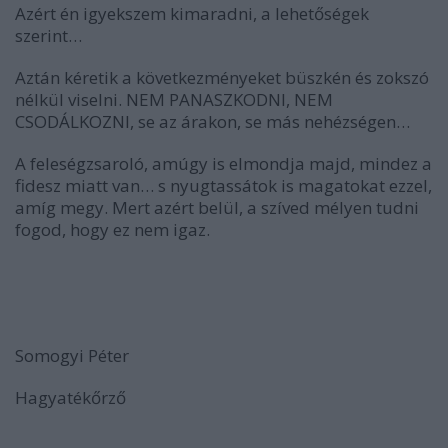
Azért én igyekszem kimaradni, a lehetőségek
szerint…
Aztán kéretik a következményeket büszkén és zokszó
nélkül viselni. NEM PANASZKODNI, NEM
CSODÁLKOZNI, se az árakon, se más nehézségen…
A feleségzsaroló, amúgy is elmondja majd, mindez a
fidesz miatt van… s nyugtassátok is magatokat ezzel,
amíg megy. Mert azért belül, a szíved mélyen tudni
fogod, hogy ez nem igaz.
Somogyi Péter
Hagyatékőrző