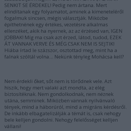
SENKIT SE ÉRDEKEL! Pedig nem ártana. Mert
elindítanak egy folyamatot, aminek a kimeneteléről
fogalmuk sincsen, mégis választják. Miközbe
építhetnének egy értékes, vezetésre alkalmas
ellenzéket, akik ha nyernek, az az érzésed van, IGEN
JOBBAK! Míg ma csak azt érzed, látod, tudod, EZEK
ÁT VANNAK VERVE ÉS MÉG CSAK NEM IS SEJTIK!
Hiába írtad le százszor, osztottad meg, mint ha a
falnak szóltál volna…
Nekünk tényleg Mohácsa kell?
Nem érdekli őket, sőt nem is törődnek vele. Azt
hiszik, hogy mert valaki azt mondta, az elég
biztosítéknak. Nem gondolkodnak, nem néznek
utána, semminek. Miközben vannak nyilvánvaló
tények, mind a háborúról, mind a migráns kérdésről.
De inkább elbagatelizálják a témát is,
csak nehogy
bele kelljen gondolni. Nehogy felelősséget kelljen
vállani!