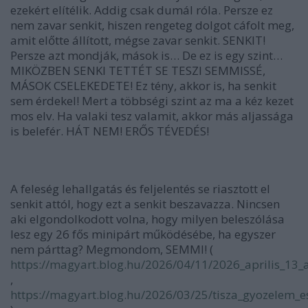
ezekért elítélik. Addig csak dumál róla.
Persze ez
nem zavar senkit, hiszen rengeteg dolgot cáfolt meg,
amit előtte állított, mégse zavar senkit. SENKIT!
Persze azt mondják, mások is… De ez is egy szint…
MIKÖZBEN SENKI TETTÉT SE TESZI SEMMISSÉ,
MÁSOK CSELEKEDETE! Ez tény, akkor is, ha senkit
sem érdekel!
Mert a többségi szint az ma a kéz kezet
mos elv.
Ha valaki tesz valamit, akkor más aljassága
is belefér. HÁT NEM! ERŐS TÉVEDÉS!
A feleség lehallgatás és feljelentés se riasztott el
senkit attól, hogy ezt a senkit beszavazza.
Nincsen
aki elgondolkodott volna, hogy milyen beleszólása
lesz egy 26 fős minipárt működésébe, ha egyszer
nem párttag?
Megmondom, SEMMI! (
https://magyart.blog.hu/2026/04/11/2026_aprilis_13
,
https://magyart.blog.hu/2026/03/25/tisza_gyozelem_e