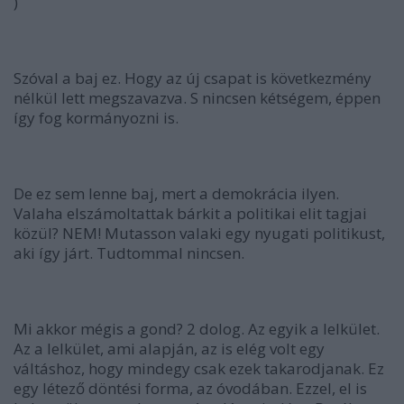
)
Szóval a baj ez. Hogy az új csapat is következmény
nélkül lett megszavazva. S nincsen kétségem, éppen
így fog kormányozni is.
De ez sem lenne baj, mert a demokrácia ilyen.
Valaha elszámoltattak bárkit a politikai elit tagjai
közül? NEM! Mutasson valaki egy nyugati politikust,
aki így járt. Tudtommal nincsen.
Mi akkor mégis a gond? 2 dolog. Az egyik a lelkület.
Az a lelkület, ami alapján, az is elég volt egy
váltáshoz, hogy
mindegy csak ezek takarodjanak. Ez
egy létező döntési forma, az óvodában.
Ezzel, el is