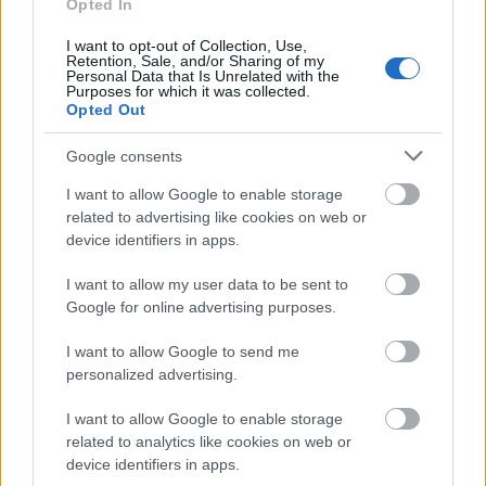
láttam már és az egyértelműen megállapítható,
Opted In
hogy
még az azonos nyelvet beszélők között is nehéz
a kommunikáció.
Nem ám egy más kultúrájú, más
I want to opt-out of Collection, Use,
Retention, Sale, and/or Sharing of my
nyelvű személlyel. PERSZE AZT ÁLLÍTJÁK EZ NEM
Personal Data that Is Unrelated with the
Purposes for which it was collected.
ZAVARÓ, SZUPER JÓL MEGÉRTIK EGYMÁST. Mégis
Opted Out
kevés, olyan család van ma hazánkban, ahol keleti,
vagy déli, más kultúrájú párral rendelkező él együtt
Google consents
egy életen át. Tudom, mások se feltétlenül tudják ezt
produkálni. Persze, ehhez mindenhol két ember kell.
I want to allow Google to enable storage
Ám az tény, azonos nyelvűeknél könnyebb a
related to advertising like cookies on web or
megoldás, az együttműködés.
device identifiers in apps.
I want to allow my user data to be sent to
Google for online advertising purposes.
A baj az, hogy ebben a helyzetben, amikor van 2
olyan mozdulat, amelyek visszafordíthatatlan,
I want to allow Google to send me
personalized advertising.
eredményt hoznak, ha rosszul lépünk, akkor a
magyar társadalom, felelőtlen óvodás módon
I want to allow Google to enable storage
választ.
Persze, kérdés mi ezzel a bajom, hát majd
related to analytics like cookies on web or
megtanulják. Igaz, csak nekem is részt kell vennem.
device identifiers in apps.
Miközben nekem néznem is rossz egy ilyen helyzetet.