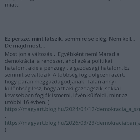
miatt.
Ez persze, mint látszik, semmire se elég. Nem kell…
De majd most…
Most jön a változás… Egyébként nem!
Marad a
demokrácia, a rendszer, ahol azé a politikai
hatalom, akié a pénzügyi, a gazdasági hatalom.
Ez
semmit se változik. A többség fog dolgozni azért,
hogy páran meggazdagodjanak. Talán annyi
különbség lesz, hogy azt aki gazdagszik, sokkal
kevesebben fogják ismerni, lévén külföldi, mint az
utóbbi 16 évben. (
https://magyart.blog.hu/2024/04/12/demokracia_a_sz
,
https://magyart.blog.hu/2026/03/23/demokraciaban_
)