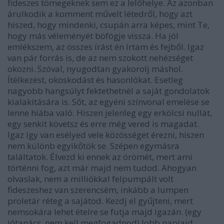
fideszes tömegeknek sem ez a lelőhelye. Az azonban
árulkodik a komment művelt létedről, hogy azt
hiszed, hogy mindenki, csupán arra képes, mint Te,
hogy más véleményét böfögje vissza. Ha jól
emlékszem, az összes írást én írtam és fejből. Igaz
van pár forrás is, de az nem szokott nehézséget
okozni. Szóval, nyugodtan gyakorolj máshol.
Ítélkezést, okoskodást és hasonlókat. Esetleg
nagyobb hangsúlyt fektethetnél a saját gondolatok
kialakítására is. Sőt, az egyéni színvonal emelése se
lenne hiába való. Hiszen jelenleg egy erkölcsi nullát,
egy senkit követsz és erre még vered is magadat.
Igaz így van esélyed vele közösséget érezni, hiszen
nem különb egyikőtök se. Szépen egymásra
találtatok. Élvezd ki ennek az örömét, mert ami
történni fog, azt már majd nem tudod. Ahogyan
olvaslak, nem a milliókkal felpumpált volt
fideszeshez van szerencsém, inkább a lumpen
proletár réteg a sajátod. Kezdj el gyűjteni, mert
nemsokára lehet ételre se futja majd igazán. (egy
jótanács, nem kell megfogadnod) Jobb napjaid