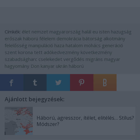
Címkék:
élet
nemzet
magyarország
halál
eu
isten
hazugság
erőszak
háború
félelem
demokrácia
bátorság
alkotmány
felelősség
manipuláció
haza
hatalom
mohács
generáció
szent korona
tett
adókedvezmény
következmény
szabadságharc
cselekedet
vergődés
migráns
magyar
hagyomány
Don kanyar
ukrán háború
Ajánlott bejegyzések:
Háború, agresszor, ítélet, elitélés… Stílus?
Módszer?