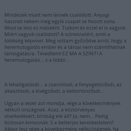
Mindezek miatt nem lennék csalódott. Anyagi
hasznot nekem még egyik csapat se hozott soha.
Most se lesz ez másként. Tudom és ezzel el is vagyok.
Miért vagyok csalódott? A színvonalért, amit a
többség képvisel. Meg voltam győződve arról, hogy a
heremutogatós ember és a társai nem számíthatnak
támogatásra. Tévedtem! EZ MA A SZINT! A
heremutogatás… s a többi…
A lehallgatósdi… a zsarolósdi, a fenyegetözősdi, az
akasztósdi, a kivégzősdi, a bebörtönzősdi…
Ugyan a vezér azt mondja, vége a következmények
nélküli országnak. Azaz, a köztörvényes
viselkedésért, bíróság elé áll? Ja, nem… Pedig
biztosan kimosnák. S a belterjes kereskedelem?
Akkor lesz vége a következmény nélküliségnek, ha