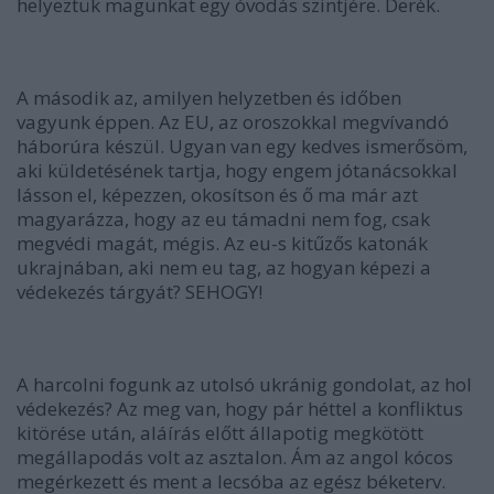
helyeztük magunkat egy óvodás szintjére. Derék.
A második az, amilyen helyzetben és időben
vagyunk éppen.
Az EU, az oroszokkal megvívandó
háborúra készül.
Ugyan van egy kedves ismerősöm,
aki küldetésének tartja, hogy engem jótanácsokkal
lásson el, képezzen, okosítson és ő ma már azt
magyarázza, hogy az eu támadni nem fog, csak
megvédi magát, mégis. Az eu-s kitűzős katonák
ukrajnában, aki nem eu tag, az hogyan képezi a
védekezés tárgyát? SEHOGY!
A harcolni fogunk az utolsó ukránig gondolat, az hol
védekezés? Az meg van, hogy pár héttel a konfliktus
kitörése után, aláírás előtt állapotig megkötött
megállapodás volt az asztalon. Ám az angol kócos
megérkezett és ment a lecsóba az egész béketerv.