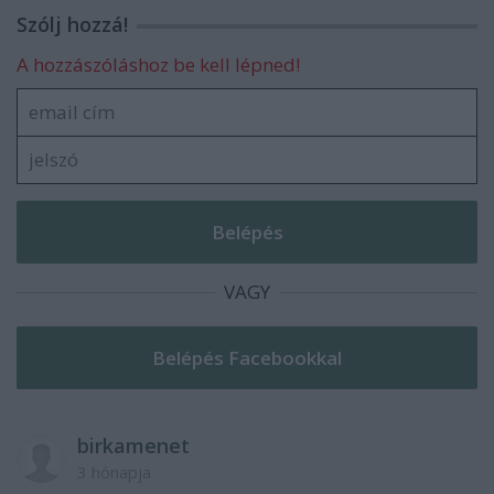
Szólj hozzá!
A hozzászóláshoz be kell lépned!
VAGY
birkamenet
3 hónapja