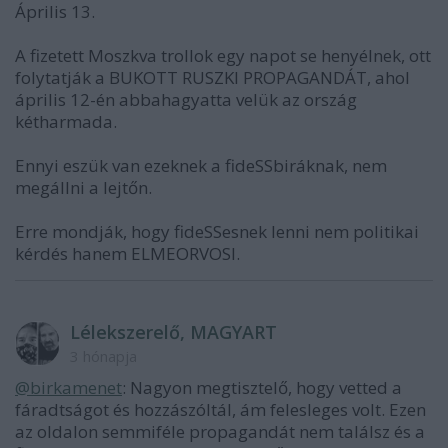
Április 13.
A fizetett Moszkva trollok egy napot se henyélnek, ott
folytatják a BUKOTT RUSZKI PROPAGANDÁT, ahol
április 12-én abbahagyatta velük az ország
kétharmada.
Ennyi eszük van ezeknek a fideSSbiráknak, nem
megállni a lejtőn.
Erre mondják, hogy fideSSesnek lenni nem politikai
kérdés hanem ELMEORVOSI.
Lélekszerelő, MAGYART
3 hónapja
@birkamenet
: Nagyon megtisztelő, hogy vetted a
fáradtságot és hozzászóltál, ám felesleges volt. Ezen
az oldalon semmiféle propagandát nem találsz és a