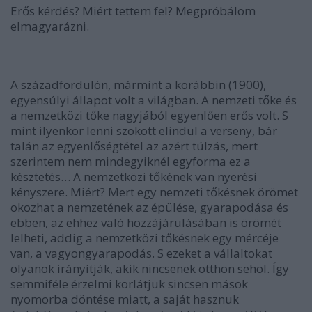
Erős kérdés? Miért tettem fel? Megpróbálom
elmagyarázni.
A századfordulón, mármint a korábbin (1900),
egyensúlyi állapot volt a világban.
A nemzeti tőke és
a nemzetközi tőke nagyjából egyenlően erős volt.
S
mint ilyenkor lenni szokott elindul a verseny, bár
talán az egyenlőségtétel az azért túlzás, mert
szerintem nem mindegyiknél egyforma ez a
késztetés…
A nemzetközi tőkének van nyerési
kényszere.
Miért? Mert egy nemzeti tőkésnek örömet
okozhat a nemzetének az épülése, gyarapodása és
ebben, az ehhez való hozzájárulásában is örömét
lelheti, addig a nemzetközi tőkésnek egy mércéje
van, a vagyongyarapodás. S ezeket a vállaltokat
olyanok irányítják, akik nincsenek otthon sehol. Így
semmiféle érzelmi korlátjuk sincsen mások
nyomorba döntése miatt, a saját hasznuk