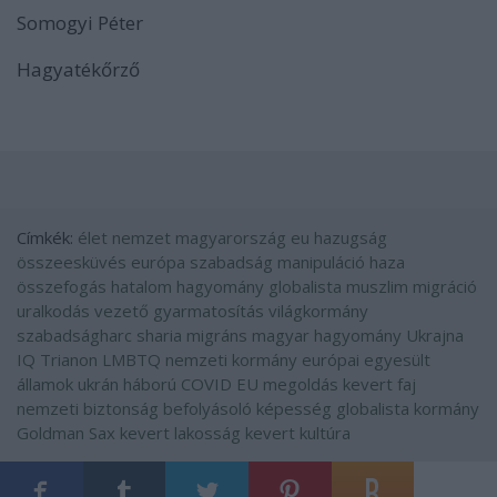
Somogyi Péter
Hagyatékőrző
Címkék:
élet
nemzet
magyarország
eu
hazugság
összeesküvés
európa
szabadság
manipuláció
haza
összefogás
hatalom
hagyomány
globalista
muszlim
migráció
uralkodás
vezető
gyarmatosítás
világkormány
szabadságharc
sharia
migráns
magyar hagyomány
Ukrajna
IQ
Trianon
LMBTQ
nemzeti kormány
európai egyesült
államok
ukrán háború
COVID
EU megoldás
kevert faj
nemzeti biztonság
befolyásoló képesség
globalista kormány
Goldman Sax
kevert lakosság
kevert kultúra