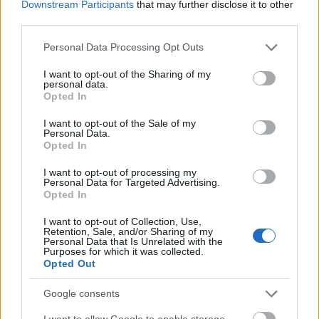
Downstream Participants
that may further disclose it to other
third parties.
Az lett az eredmény, hogy az európai, főleg
nyugaton, nem igazán törődik mással, mint a saját
Please note that this website/app uses one or more Google
Personal Data Processing Opt Outs
jólétével. (például egy barátunk azt mondta, amíg
services and may gather and store information including but
náluk a faluban nincsen migráns, addig őt nem
not limited to your visit or usage behaviour. You may click to
I want to opt-out of the Sharing of my
érdekli ez a téma) S követi azt amit a média mond
personal data.
grant or deny consent to Google and its third-party tags to
Opted In
neki. Egy határig. Aztán gondolkodik és többet nem
use your data for below specified purposes in below Google
enged. Ezt a kockázatot azonban nem vállalhatja fel
consent section.
I want to opt-out of the Sale of my
a globális hatalom.
Nem lehet, hogy valakik, a
Personal Data.
Opted In
nemzettestvéreiket sújtó nehézség miatt, vagy
valami más okból, ellenálljanak, és ne megfelelő és
I want to opt-out of processing my
“jó polgárként” viselkedjenek.
Personal Data for Targeted Advertising.
Opted In
I want to opt-out of Collection, Use,
Retention, Sale, and/or Sharing of my
Itt Európában is csak egy olyan kevert fajra van
Personal Data that Is Unrelated with the
Purposes for which it was collected.
szükség amelyik IQ-ja nem haladja meg a 90-95-öt.
Opted Out
Ez a jól irányítható, de nem ostoba népesség
mutatója. Sajnos, mi európaiak, “túl okosak”
Google consents
vagyunk. Sok a tradíció, ami köt minket. Számít a
család, a nemzet, a hazánk. Számít a kultúránk, a
I want to allow Google to enable storage