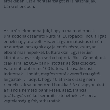
érdekében. Ezt a hontalanságot ki is használják,
bárki ellenében.
Azt azért elmondhatjuk, hogy a ma modernnek,
uralkodónak számító kultúra, Európából indult. Igaz
ennek nagy ára volt. Hiszen a gyarmatosítás címén
az európai országok egy jelentős része, csúnyán
elbánt más népekkel, kultúrákkal. Egyszerűen
kiirtotta vagy szolga sorba hajtotta őket. Gondoljunk
csak arra: az USA-ban kiirtották az őslakósokat.
Valamint több mint 100 katonai beavatkozást
indítottak… Indiát, megfosztották vezető rétegétől,
leigázták… Tudjuk, hogy 16 afrikai ország nem
rendelkezik saját nemzeti bankkal? Az ő vagyonukat
a francia nemzeti bank kezeli, azaz, francia
jóváhagyás nélkül semmit se tehetnek… A sort a
végtelenségig folytathatnánk…