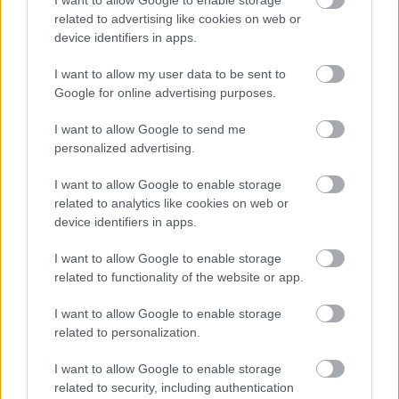
szokásaink sokszínűsége! Egy német nem akar
related to advertising like cookies on web or
magyar módra élni és fordítva. De igaz ez a többi
device identifiers in apps.
nemzetre is. Ezt meg kell szüntetni. Az USA-ban
sikerült, hiszen a nemzeti haza ott eleve nem volt.
I want to allow my user data to be sent to
Google for online advertising purposes.
I want to allow Google to send me
personalized advertising.
Így már csak a család van útban, amit fel kell
számolni. De erre is meg van a megoldás, az
I want to allow Google to enable storage
LMBTQ… lobbi és érzékenyítés. Az azonos neműek
related to analytics like cookies on web or
összeboronálásával és támogatásával, éppen úgy
device identifiers in apps.
mint az emancipációval, megássák a sírt a
családnak. Nem lesznek nemi szerepek, se
I want to allow Google to enable storage
egyértelmű szabályok, se együttműködés, se
related to functionality of the website or app.
kapaszkodók, se minták. S AZ EMBER ELVESZIK! MI
lesz, ha tanácstalanokká válnak? MAJD AZ ÁLLAM
I want to allow Google to enable storage
MEGMONDJA NEKIK MI A HELYES, A JÓ! MIT
related to personalization.
GONDOLJANAK, MIRŐL ÉS MIT TEGYENEK MIÉRT!
EZ
A CÉL, NE LEGYENEK KÉTSÉGEINK!
I want to allow Google to enable storage
related to security, including authentication