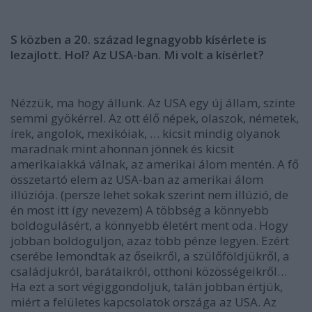
S közben a 20. század legnagyobb kísérlete is
lezajlott. Hol? Az USA-ban. Mi volt a kísérlet?
Nézzük, ma hogy állunk. Az USA egy új állam, szinte
semmi gyökérrel. Az ott élő népek, olaszok, németek,
írek, angolok, mexikóiak, … kicsit mindig olyanok
maradnak mint ahonnan jönnek és kicsit
amerikaiakká válnak, az amerikai álom mentén. A fő
összetartó elem az USA-ban az amerikai álom
illúziója. (persze lehet sokak szerint nem illúzió, de
én most itt így nevezem)
A többség a könnyebb
boldogulásért, a könnyebb életért ment oda.
Hogy
jobban boldoguljon, azaz több pénze legyen. Ezért
cserébe lemondtak az őseikről, a szülőföldjükről, a
családjukról, barátaikról, otthoni közösségeikről…
Ha ezt a sort végiggondoljuk, talán jobban értjük,
miért a felületes kapcsolatok országa az USA. Az