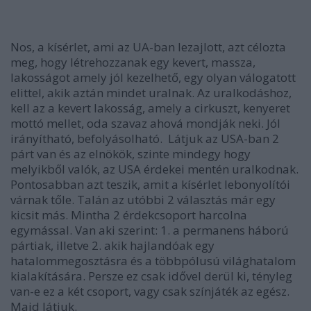
Nos, a kísérlet, ami az UA-ban lezajlott,
azt célozta
meg, hogy létrehozzanak egy kevert, massza,
lakosságot amely jól kezelhető, egy olyan válogatott
elittel, akik aztán mindet uralnak.
Az uralkodáshoz,
kell az a kevert lakosság, amely a cirkuszt, kenyeret
mottó mellet, oda szavaz ahová mondják neki. Jól
irányítható, befolyásolható.
Látjuk az USA-ban 2
párt van és az elnökök, szinte mindegy hogy
melyikből valók, az USA érdekei mentén uralkodnak.
Pontosabban azt teszik, amit a kísérlet lebonyolítói
várnak tőle. Talán az utóbbi 2 választás már egy
kicsit más.
Mintha 2 érdekcsoport harcolna
egymással.
Van aki szerint: 1. a permanens háború
pártiak, illetve 2. akik hajlandóak egy
hatalommegosztásra és a többpólusú világhatalom
kialakítására. Persze ez csak idővel derül ki, tényleg
van-e ez a két csoport, vagy csak színjáték az egész.
Majd látjuk.