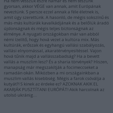
Ha nem vesszük észre hamar és nem teszünk
gyorsan, akkor VÉGE van annak, amit Európának
neveztünk. S persze ezzel annak a féle életnek is,
amit úgy szerettünk.
A hasonló, de mégis sokszínű és
más-más kultúrák kavalkádjának és a belőlük áradó
újdonságnak és mégis teljes biztonságnak az
élménye.
A nyugati országokban már van abból
némi ízelítő, hogy hová vezet a kultúra mix. Más
kultúrák, erőszak és egyhangú vallási szabályozás,
vallási elnyomással, akaratérvényesítéssel. Vajon
hová tűnik majd a vallásszabadság? Ha a bevett
vallás a muszlim lesz? És a sharia törvények? Hiszen,
manapság már megszakítják a focimeccseket a
ramadán okán. Miközben a mi országainkban a
muszlim vallás kisebbség. Mégis a farok csóválja a
kutyát?! S kinek az érdeke ez? AZOKNAK AKIK EL
AKARJÁK PUSZTÍTANI EURÓPÁT! Akik harcolnak az
utolsó ukránig…