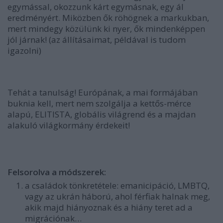
egymással, okozzunk kárt egymásnak, egy ál
eredményért.
Miközben ők röhögnek a markukban,
mert mindegy közülünk ki nyer, ők mindenképpen
jól járnak!
(az állításaimat, példával is tudom
igazolni)
Tehát a tanulság!
Európának, a mai formájában
buknia kell, mert nem szolgálja a kettős-mérce
alapú, ELITISTA, globális világrend és a majdan
alakuló világkormány érdekeit!
Felsorolva a módszerek:
a családok tönkretétele: emanicipáció, LMBTQ,
vagy az ukrán háború, ahol férfiak halnak meg,
akik majd hiányoznak és a hiány teret ad a
migrációnak…