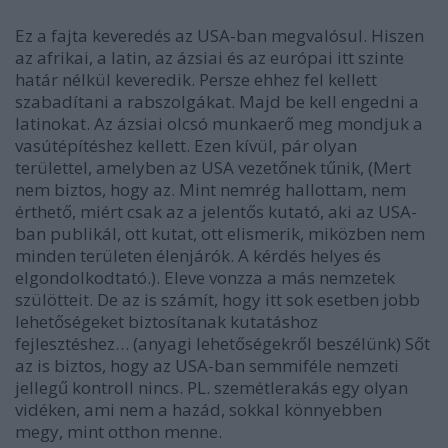
Ez a fajta keveredés az USA-ban megvalósul. Hiszen
az afrikai, a latin, az ázsiai és az európai itt szinte
határ nélkül keveredik. Persze ehhez fel kellett
szabadítani a rabszolgákat. Majd be kell engedni a
latinokat. Az ázsiai olcsó munkaerő meg mondjuk a
vasútépítéshez kellett. Ezen kívül, pár olyan
területtel, amelyben az USA vezetőnek tűnik, (Mert
nem biztos, hogy az. Mint nemrég hallottam, nem
érthető, miért csak az a jelentős kutató, aki az USA-
ban publikál, ott kutat, ott elismerik, miközben nem
minden területen élenjárók. A kérdés helyes és
elgondolkodtató.). Eleve vonzza a más nemzetek
szülötteit. De az is számít, hogy itt sok esetben jobb
lehetőségeket biztosítanak kutatáshoz
fejlesztéshez… (anyagi lehetőségekről beszélünk) Sőt
az is biztos, hogy az USA-ban semmiféle nemzeti
jellegű kontroll nincs. PL. szemétlerakás egy olyan
vidéken, ami nem a hazád, sokkal könnyebben
megy, mint otthon menne.