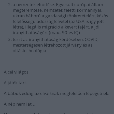
a nemzetek eltörlése: Egyesült európai állam
megteremtése, nemzetek feletti kormánnyal,
ukrán háború a gazdasági tönkretételért, közös
felelősségü adósságfelvétel (az USA is így jött
létre), illegális migráció a kevert fajért, a jól
irányíthatóságért (max.: 90-es IQ)
teszt az irányíthatóság kérdésében: COVID,
mesterségesen létrehozott járvány és az
oltástechnológia
A cél világos.
A játék tart.
A bábuk eddig az elvártnak megfelelően lépegetnek.
A nép nem lát…