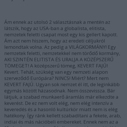
Ám ennek az utolsó 2 választásnak a mentén az
látszik
, hogy az USA-ban a globalista, elitista,
nemzetek feletti csapat most egy kis gellert kapott.
Ám azt nem hiszem, hogy az eredeti céljukról
lemondtak volna. Az pedig a VILÁGKORMÁNY! Egy
nemzetek feletti, nemzetekkel nem törődő kormány,
AKI SZINTÉN ELITISTA ÉS URALJA A KÖZÉPSZERŰ
TÖMEGET! A középszerű tömeg, KEVERT FAJÚ!
Kevert. Tehát, szükség van egy nemzeti alapon
szerveződő Európára? NINCS! Miért? Mert nem
KEVERT FAJÚ. Ugyan sok nemzet él itt, de leginkább
egymás között házasodnak. Nem összevissza. Bár
látjuk, a szabad munkaerő áramlás már elkezdte a
keverést. De ez nem volt elég, nem elég intenzív a
keveredés és a hasonló kultúrkör miatt nem is elég
hatékony. Így ránk kellett szabadítani a fekete, arab,
indiai és más nációbeli embereket. Ennek nem az a