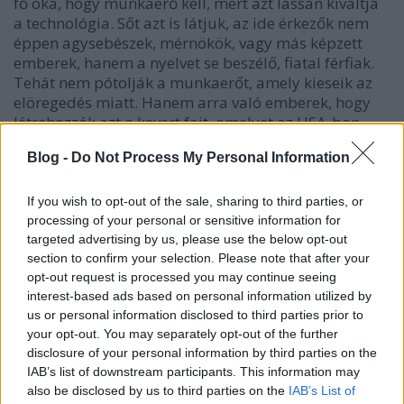
fő oka, hogy munkaerő kell, mert azt lassan kiváltja
a technológia. Sőt azt is látjuk, az ide érkezők nem
éppen agysebészek, mérnökök, vagy más képzett
emberek, hanem a nyelvet se beszélő, fiatal férfiak.
Tehát nem pótolják a munkaerőt, amely kieseik az
elöregedés miatt. Hanem arra való emberek, hogy
létrehozzák azt a kevert fajt, amelyet az USA-ban
már kipróbáltak.
Blog -
Do Not Process My Personal Information
If you wish to opt-out of the sale, sharing to third parties, or
Mit tud ez a kevert faj? Dolgozik, az alap
processing of your personal or sensitive information for
létfenntartási dolgok érdeklik és a politikai
targeted advertising by us, please use the below opt-out
színjátékot bekajálja.
A média által sugallt
section to confirm your selection. Please note that after your
verziókból választanak, a mutatott irányba.
AZ
opt-out request is processed you may continue seeing
EURÓPAI EMBER PEDIG ÚTBAN VAN!
Túl önálló,
interest-based ads based on personal information utilized by
túlképzett és gondolkodik! Mindannak ellenére, hogy
us or personal information disclosed to third parties prior to
your opt-out. You may separately opt-out of the further
a média és az anyagi jólét megtette már a hatását.
disclosure of your personal information by third parties on the
AMIT A SZOCIÁLIS MÉDIA BEVÉGZETT!
IAB’s list of downstream participants. This information may
also be disclosed by us to third parties on the
IAB’s List of