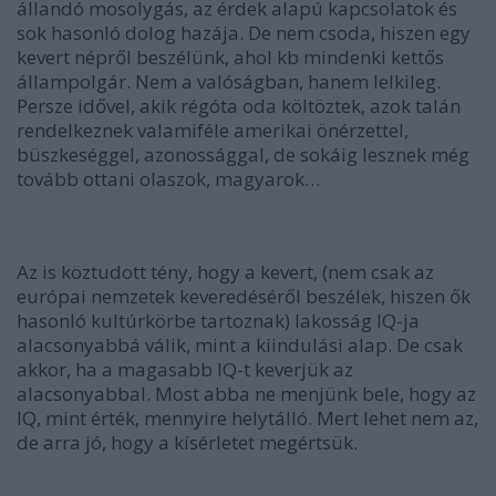
állandó mosolygás, az érdek alapú kapcsolatok és
sok hasonló dolog hazája. De nem csoda, hiszen egy
kevert népről beszélünk, ahol kb mindenki kettős
állampolgár. Nem a valóságban, hanem lelkileg.
Persze idővel, akik régóta oda költöztek, azok talán
rendelkeznek valamiféle amerikai önérzettel,
büszkeséggel, azonossággal, de sokáig lesznek még
tovább ottani olaszok, magyarok…
Az is köztudott tény, hogy a kevert, (nem csak az
európai nemzetek keveredéséről beszélek, hiszen ők
hasonló kultúrkörbe tartoznak) lakosság IQ-ja
alacsonyabbá válik, mint a kiindulási alap. De csak
akkor, ha a magasabb IQ-t keverjük az
alacsonyabbal. Most abba ne menjünk bele, hogy az
IQ, mint érték, mennyire helytálló. Mert lehet nem az,
de arra jó, hogy a kísérletet megértsük.