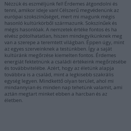
Nézzük és eszméljünk fel! Érdemes átgondolni és
tenni, amikor ideje van! Célszerű megvédenünk az
európai szokszínűséget, mert mi magunk mégis
hasonló kultúrkörből származunk. Sokszínűek és
mégis hasonlóak. A nemzetek értéke fontos és ha
elvész pótolhatatlan, hiszen mindegyikünknek meg
van a szerepe a teremtett világban. Éppen úgy, mint
az egyes szerveinknek a testünkben. Így a saját
kultúránk megőrzése kiemelten fontos. Érdemes
energiát fektetnünk a családi értékeink megőrzésébe
és továbbvitelébe. Azért, hogy az életünk alapja
továbbra is a család, mint a legkisebb szakrális
egység legyen. Mindkettő olyan terület, ahol mi
mindannyian és minden nap tehetünk valamit, ami
aztán megtart minket ebben a harcban és az
életben.