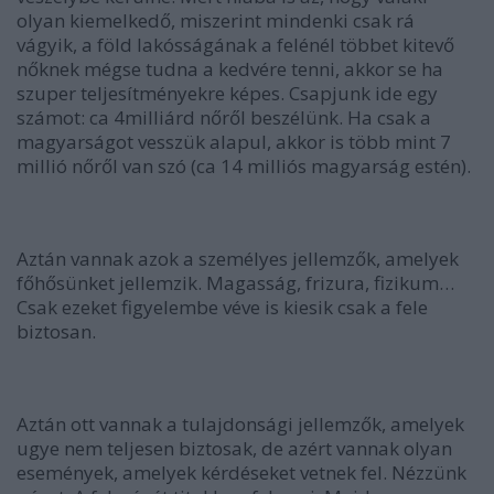
olyan kiemelkedő, miszerint mindenki csak rá
vágyik, a föld lakósságának a felénél többet kitevő
nőknek mégse tudna a kedvére tenni, akkor se ha
szuper teljesítményekre képes. Csapjunk ide egy
számot: ca 4milliárd nőről beszélünk. Ha csak a
magyarságot vesszük alapul, akkor is több mint 7
millió nőről van szó (ca 14 milliós magyarság estén).
Aztán vannak azok a személyes jellemzők, amelyek
főhősünket jellemzik. Magasság, frizura, fizikum…
Csak ezeket figyelembe véve is kiesik csak a fele
biztosan.
Aztán ott vannak a tulajdonsági jellemzők, amelyek
ugye nem teljesen biztosak, de azért vannak olyan
események, amelyek kérdéseket vetnek fel. Nézzünk