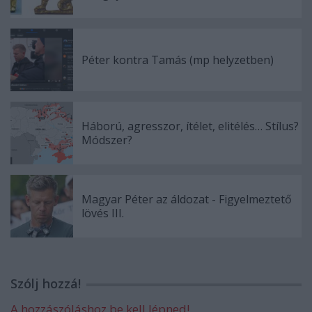
Péter kontra Tamás (mp helyzetben)
Háború, agresszor, ítélet, elitélés… Stílus?
Módszer?
Magyar Péter az áldozat - Figyelmeztető
lövés III.
Szólj hozzá!
A hozzászóláshoz be kell lépned!