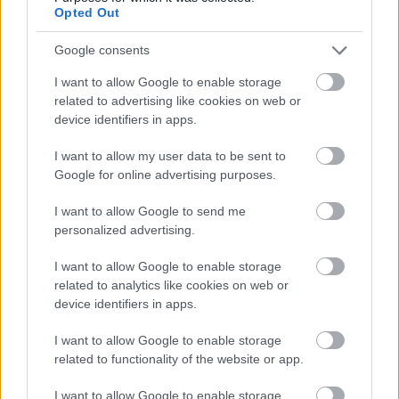
ERRŐL ÁLMODIK! Mi meg csak csorgatjuk a
Opted Out
nyálunkat és arról álmodozunk, hogy egyszer csak
felérünk a JELENSÉG nagyságának akár csak töredék
Google consents
nagyságáig.
I want to allow Google to enable storage
Tehát, van ő, a mindenben a legjobb, legtöbb, maga
related to advertising like cookies on web or
a tökély, de minimum A JELENSÉG, A KARAKTER,
device identifiers in apps.
akiről MINDEN NŐ ÁLMODIK és vagyunk mi a
I want to allow my user data to be sent to
maradék, akik…
Google for online advertising purposes.
I want to allow Google to send me
personalized advertising.
Jól hangzik. Nekem tetszik. :) Fel is teszek egy
felmérést, női ismerőseim körében, vajon
I want to allow Google to enable storage
melyikőjüket kaphatná meg a JELENSÉG és ki az akit
related to analytics like cookies on web or
nem.
device identifiers in apps.
I want to allow Google to enable storage
related to functionality of the website or app.
MAGYAR NŐK figyeljetek és készüljetek, mert
magyar péter a JELENSÉG, aki bárkit megkaphat,
I want to allow Google to enable storage