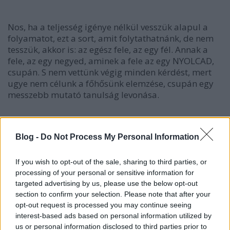
Nos, ha a teljesség igénye nélkül vesszük alapul a
folyamatot, ezt a sort, amit folytathatnánk, de nem
tesszük, akkor is: az egész fele, az egy fél. Annak a
fele, az egy negyed, aminek a fele az egy NYOLCAD,
csupán. S nem vettünk végig minden kérdést, mert
ugye nem célunk a főhősünk elemzése, csupán egy
messzebb mutató tanulság levonása.
Mindezek alapján is, megállapítható, hogy
Blog -
Do Not Process My Personal Information
legfeljebb csupán minden 8. nő hajlandó MP-t
választani, vele, akár ágyba is bújni. Igaz, ez
If you wish to opt-out of the sale, sharing to third parties, or
magában is nagy szám, de közel se bárki! Mert ugye
processing of your personal or sensitive information for
a BÁRKI az egy bővebb fogalom mint a minden 8.
targeted advertising by us, please use the below opt-out
section to confirm your selection. Please note that after your
opt-out request is processed you may continue seeing
interest-based ads based on personal information utilized by
Szerencsére mindezeket figyelembe véve, leginkább
us or personal information disclosed to third parties prior to