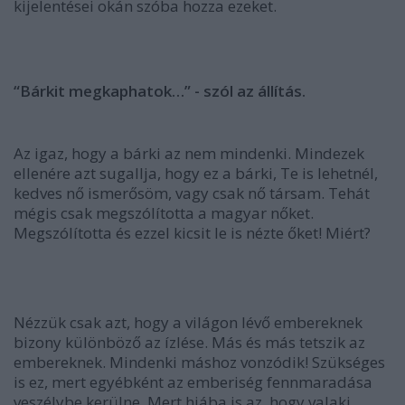
kijelentései okán szóba hozza ezeket.
“Bárkit megkaphatok…” - szól az állítás.
Az igaz, hogy a bárki az nem mindenki. Mindezek
ellenére azt sugallja, hogy ez a bárki, Te is lehetnél,
kedves nő ismerősöm, vagy csak nő társam. Tehát
mégis csak megszólította a magyar nőket.
Megszólította és ezzel kicsit le is nézte őket! Miért?
Nézzük csak azt, hogy a világon lévő embereknek
bizony különböző az ízlése. Más és más tetszik az
embereknek. Mindenki máshoz vonzódik! Szükséges
is ez, mert egyébként az emberiség fennmaradása
veszélybe kerülne. Mert hiába is az, hogy valaki