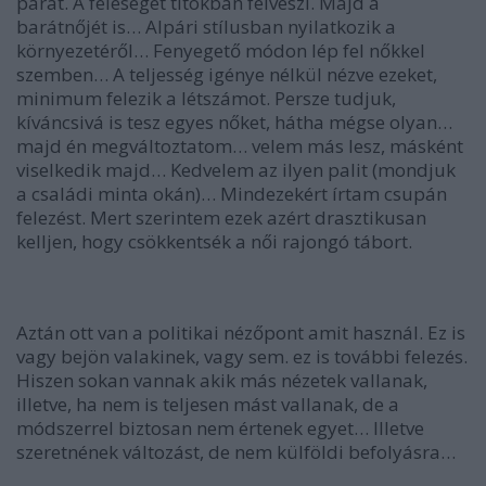
párat. A feleségét titokban felveszi. Majd a
barátnőjét is… Alpári stílusban nyilatkozik a
környezetéről… Fenyegető módon lép fel nőkkel
szemben… A teljesség igénye nélkül nézve ezeket,
minimum felezik a létszámot. Persze tudjuk,
kíváncsivá is tesz egyes nőket, hátha mégse olyan…
majd én megváltoztatom… velem más lesz, másként
viselkedik majd… Kedvelem az ilyen palit (mondjuk
a családi minta okán)… Mindezekért írtam csupán
felezést. Mert szerintem ezek azért drasztikusan
kelljen, hogy csökkentsék a női rajongó tábort.
Aztán ott van a politikai nézőpont amit használ. Ez is
vagy bejön valakinek, vagy sem. ez is további felezés.
Hiszen sokan vannak akik más nézetek vallanak,
illetve, ha nem is teljesen mást vallanak, de a
módszerrel biztosan nem értenek egyet… Illetve
szeretnének változást, de nem külföldi befolyásra…