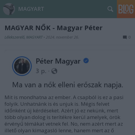
MAGYART
MAGYAR NŐK - Magyar Péter
Lélekszerelő, MAGYART
•
2024. november 26.
0
Mit is mondhatna az ember. A csapból is ez a pasi
folyik. Unhatnánk is és unjuk is. Mégis felvet
időnként új kérdéseket. Azért jó ez nekünk, mert
több olyan dolog is terítékre kerül amelyek, örök
érvényű témákat vetnek fel. No, nem azért mert az
illető olyan kimagasló lenne, hanem mert az ő