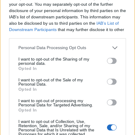
mi nyugodhatunk meg, másodrendű férfiak. Mert
your opt-out. You may separately opt-out of the further
ugye mi csak ezután a kiemelkedő,
jelenség után
disclosure of your personal information by third parties on the
kerülhetünk sorra. Azaz, ha hősünk nem választja
IAB’s list of downstream participants. This information may
also be disclosed by us to third parties on the
IAB’s List of
eddig barátnőnket, szerelmünket, feleségünket,
Downstream Participants
that may further disclose it to other
akkor van nekünk is esélyünk, megkapni őket, ezeket
third parties.
a környezetünkben élő évő csodálatos nőket. Ha
mister jelenség
meghagyja nekünk, mint egy
Please note that this website/app uses one or more Google
Personal Data Processing Opt Outs
maradékként, akikre már nem jutott ideje, mert
services and may gather and store information including but
ugye ereje lenn, hiszen ő…
de ugye nem tehet róla,
not limited to your visit or usage behaviour. You may click to
I want to opt-out of the Sharing of my
mind őt akarják…
Csupán a sors furcsa fintora, hogy
personal data.
grant or deny consent to Google and its third-party tags to
Opted In
hősünk, bokros teendői miatt, nem tud velük
use your data for below specified purposes in below Google
foglalatoskodni, így ránk marad a szórakoztatásuk…
consent section.
I want to opt-out of the Sale of my
Beletörődve, hogy csak azért van esélyünk, mert
Personal Data.
Opted In
hősünk nem tud velük annyit foglalkozni mint
szeretne. Persze nőink közben csak rá vágynak!
I want to opt-out of processing my
Amikor velünk vannak is róla álmodnak… Arra
Personal Data for Targeted Advertising.
járnak a hét minden napján, ahol összefuthatnak
Opted In
vele…, hátha feltűnnek a JELENSÉGNEK és egy csepp
I want to opt-out of Collection, Use,
ideőt szán rájuk. Megosztja velük a figyelmét és a
Retention, Sale, and/or Sharing of my
kedvére tehetnek, ha megengedi. IGEN, MINDEN NŐ
Personal Data that Is Unrelated with the
Purposes for which it was collected.