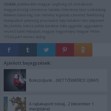
Címkék:
politika
élet
magyar
segítség
nő
szórakozás
magyarország
szerencse
tanulás
tolerancia
test
szabadság
félelem
bátorság
szív
remény
legenda
szeretet
felelősség
manipuláció
jelenség
provokáció
nép
hatalom
társ
képzelet
férj
kettős mérce
példa
karakter
hála
aggódás
aggodalom
vezető
bárki
felbújtás
magyar hagyomány
Magyar Péter
TISZA párt
nemes dolog
Ajánlott bejegyzések:
Bokszoljunk… (KETTŐSMÉRCE ÚJRA?)
A rajtakapott tolvaj... 2 (december 1
margójára)