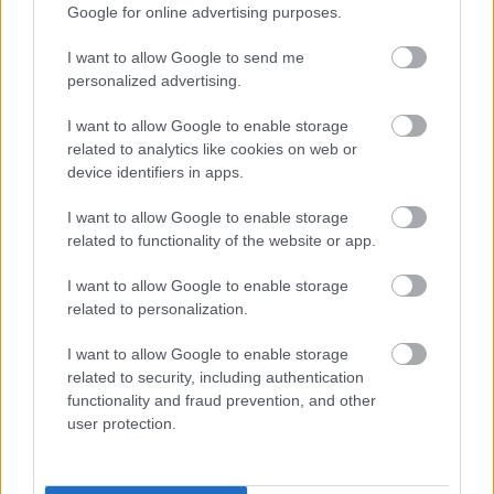
alternatív megoldásokat keresni, megelőzni a bajt,
Google for online advertising purposes.
hanem azt, miért nem úgy van mint régen. Pedig az
már kiderült, az EGÉSZSÉGIPARRA LEGJELLEMZŐBB
I want to allow Google to send me
A PROFIT
! Az egyik legnagyobb üzlet a világon! Nem
personalized advertising.
a segítségnyújtás, vagy a gyógyítás a céljuk, hanem
a nyereség. Nem azt nézik, hogy a családok, akik
I want to allow Google to enable storage
dolgoznak többlethez jutnak, hanem azt, a segélyből
related to analytics like cookies on web or
élőknek miért nem lett jobb. Miközben ezek igazak,
device identifiers in apps.
ez amolyan nyugati módi. Az elegem van viselkedési
formája! A mi miért nem jó gondolata. A félig üres a
I want to allow Google to enable storage
related to functionality of the website or app.
pohár nézőpontja, a félig teli a pohár helyett. (ez
pedig nem magyar módi … ) Sok olyan is van ami
I want to allow Google to enable storage
miatt azért elégedetlenkednek, mert nem értik,
related to personalization.
ismerik a hátteret. Aztán, ha egy média felkap
valamit, elkezdik szajkózni. Mint pl az SZFE ügyét.
I want to allow Google to enable storage
Keveseknek tűnt fel a lázadozók között, hogy az
related to security, including authentication
igazgató 1988 óta volt az igazgató. AKKORIBAN
functionality and fraud prevention, and other
ILYEN POZÍCIÓBA CSAK POLITIKAILAG MEGBÍZHATÓ
user protection.
EMBERT NEVEZTEK KI! Azaz kommunistát. Ez tény!
Ha érzelmileg nehéz is elfogadni, de ez van. Szóval
egy ellentétes nézetű képzést, amely egyébként