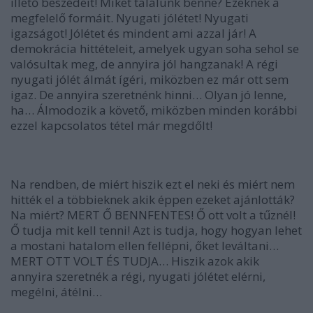
illető beszédeit! Miket találunk benne? Ezeknek a
megfelelő formáit. Nyugati jólétet! Nyugati
igazságot! Jólétet és mindent ami azzal jár! A
demokrácia hittételeit, amelyek ugyan soha sehol se
valósultak meg, de annyira jól hangzanak! A régi
nyugati jólét álmát ígéri, miközben ez már ott sem
igaz. De annyira szeretnénk hinni… Olyan jó lenne,
ha… Álmodozik a követő, miközben minden korábbi
ezzel kapcsolatos tétel már megdőlt!
Na rendben, de miért hiszik ezt el neki és miért nem
hitték el a többieknek akik éppen ezeket ajánlották?
Na miért? MERT Ő BENNFENTES! Ő ott volt a tűznél!
Ő tudja mit kell tenni! Azt is tudja, hogy hogyan lehet
a mostani hatalom ellen fellépni, őket leváltani…
MERT OTT VOLT ÉS TUDJA… Hiszik azok akik
annyira szeretnék a régi, nyugati jólétet elérni,
megélni, átélni…