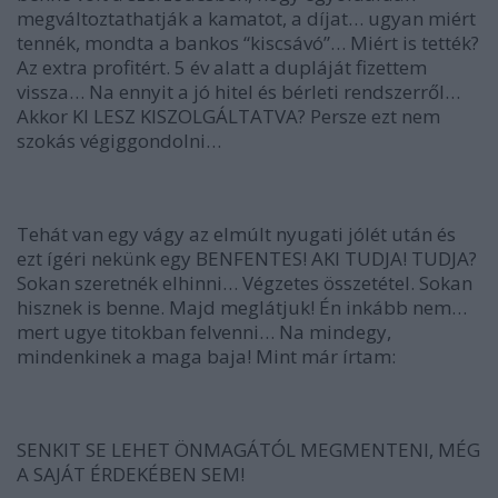
megváltoztathatják a kamatot, a díjat… ugyan miért
tennék, mondta a bankos “kiscsávó”… Miért is tették?
Az extra profitért. 5 év alatt a dupláját fizettem
vissza… Na ennyit a jó hitel és bérleti rendszerről…
Akkor KI LESZ KISZOLGÁLTATVA? Persze ezt nem
szokás végiggondolni…
Tehát van egy vágy az elmúlt nyugati jólét után és
ezt ígéri nekünk egy BENFENTES! AKI TUDJA!
TUDJA?
Sokan szeretnék elhinni… Végzetes összetétel. Sokan
hisznek is benne. Majd meglátjuk! Én inkább nem…
mert ugye titokban felvenni… Na mindegy,
mindenkinek a maga baja! Mint már írtam:
SENKIT SE LEHET ÖNMAGÁTÓL MEGMENTENI, MÉG
A SAJÁT ÉRDEKÉBEN SEM!