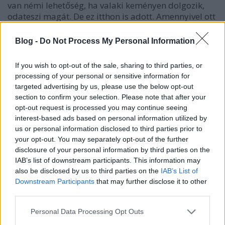
van némi lehetőség, ha valaki keményen dolgozik,
odateszi magát. De ez itthon is adott. Amennyivel ott
több a pénz, annyival kevesebb a barát, a család…
Ez pedig már alkati kérdés. Van akinek számítanak a
Blog -
Do Not Process My Personal Information
barátok, van akinek nem igazán. Éppen így a család.
A hangulat…
If you wish to opt-out of the sale, sharing to third parties, or
processing of your personal or sensitive information for
targeted advertising by us, please use the below opt-out
section to confirm your selection. Please note that after your
Nyugati segítség...
opt-out request is processed you may continue seeing
interest-based ads based on personal information utilized by
Ugyan ilyen elmélet a nyugati segítség dolga. Egy
us or personal information disclosed to third parties prior to
56-os írásomban (
your opt-out. You may separately opt-out of the further
https://magyart.blog.hu/2019/10/23/oktober_530
)
disclosure of your personal information by third parties on the
is kitértem rá, éppen mint a Demokráciáról
IAB’s list of downstream participants. This information may
szólóban. A kérdés így hangzik: Mikor segített
also be disclosed by us to third parties on the
IAB’s List of
nekünk a nyugat? A tatár ellen? A török ellen? A
Downstream Participants
that may further disclose it to other
hasburg ellen? A nácik ellen? A szovjet ellen? A
third parties.
szomszédainknál történő elnyomások
felszámolásában? (pl Benes dekrétumok?) A
Please note that this website/app uses one or more Google
Personal Data Processing Opt Outs
kommunisták elszámoltatásában? (Tegyük hozzá,
services and may gather and store information including but