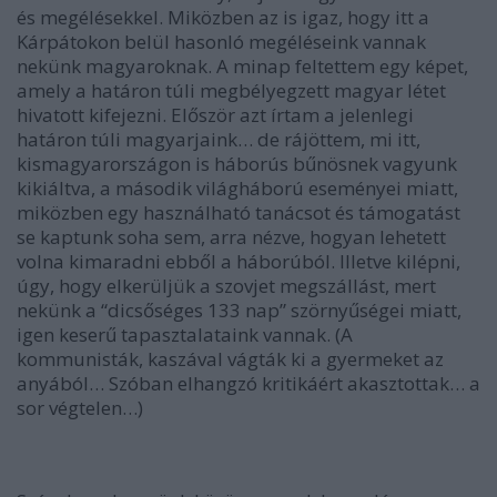
és megélésekkel. Miközben az is igaz, hogy itt a
Kárpátokon belül hasonló megéléseink vannak
nekünk magyaroknak. A minap feltettem egy képet,
amely a határon túli megbélyegzett magyar létet
hivatott kifejezni. Először azt írtam a jelenlegi
határon túli magyarjaink… de rájöttem, mi itt,
kismagyarországon is háborús bűnösnek vagyunk
kikiáltva, a második világháború eseményei miatt,
miközben egy használható tanácsot és támogatást
se kaptunk soha sem, arra nézve, hogyan lehetett
volna kimaradni ebből a háborúból. Illetve kilépni,
úgy, hogy elkerüljük a szovjet megszállást, mert
nekünk a “dicsőséges 133 nap” szörnyűségei miatt,
igen keserű tapasztalataink vannak. (A
kommunisták, kaszával vágták ki a gyermeket az
anyából… Szóban elhangzó kritikáért akasztottak… a
sor végtelen…)