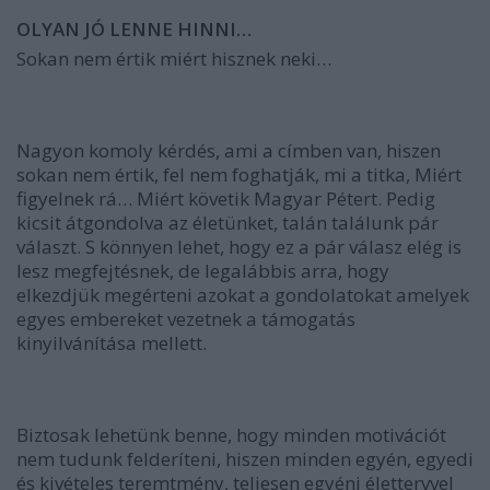
OLYAN JÓ LENNE HINNI…
Sokan nem értik miért hisznek neki…
Nagyon komoly kérdés, ami a címben van, hiszen
sokan nem értik, fel nem foghatják, mi a titka, Miért
figyelnek rá… Miért követik Magyar Pétert. Pedig
kicsit átgondolva az életünket, talán találunk pár
választ. S könnyen lehet, hogy ez a pár válasz elég is
lesz megfejtésnek, de legalábbis arra, hogy
elkezdjük megérteni azokat a gondolatokat amelyek
egyes embereket vezetnek a támogatás
kinyilvánítása mellett.
Biztosak lehetünk benne, hogy minden motivációt
nem tudunk felderíteni, hiszen minden egyén, egyedi
és kivételes teremtmény, teljesen egyéni élettervvel