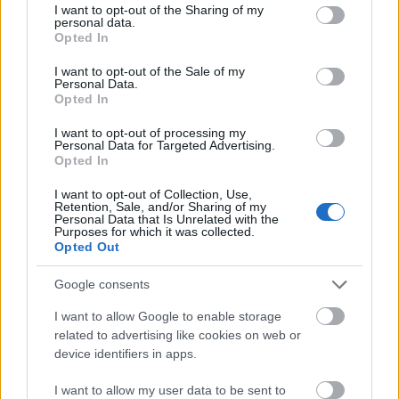
éppen hogy büntetlenséget ígértek a piacaink
not limited to your visit or usage behaviour. You may click to
I want to opt-out of the Sharing of my
personal data.
grant or deny consent to Google and its third-party tags to
kiárusításáért cserébe, ami meg is történt!)
Opted In
use your data for below specified purposes in below Google
consent section.
I want to opt-out of the Sale of my
Personal Data.
Opted In
Ehhez jön még némi elégedetlenség. Hiszen lássuk
be, nem minden népréteg elégedett a helyzetével.
I want to opt-out of processing my
Nem mindenkire jutott figyelem és megoldás se. A
Personal Data for Targeted Advertising.
Opted In
vagyonfelhalmozás közben, ami a hatalmon
maradás záloga, a demokráciában is, csak van ahol,
I want to opt-out of Collection, Use,
2-300 év alatt zajlott, itt pedig most 14 év alatt kell
Retention, Sale, and/or Sharing of my
Personal Data that Is Unrelated with the
kiegyensúlyozni az egyensúlytalanságot, sokak
Purposes for which it was collected.
tyúkszemére ráléptek. Iparagákat töröltek el,
Opted Out
emberek veszítettek megélhetési módokat… (Pedig
ez nem feltétlen egy kormány hibája, van amikor a
Google consents
kor hozza. Mint az én szakmámban, a
I want to allow Google to enable storage
nyomdaiparban. Lassan megszűnik. Legyen
related to advertising like cookies on web or
AZORBÁN a hibás? Nem ő tehet róla!) Az
device identifiers in apps.
egészségügy állapotával kapcsolatban se azt látják
az emberek, hogy végre elkezdtek magukkal törődni,
I want to allow my user data to be sent to