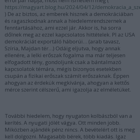
erről pár napja, most nem ismétlem meg (
https://magyart.blog.hu/2024/04/12/demokracia_a_sz
) De az biztos, az emberek hisznek a demokráciában
és ragaszkodnak annak a hiedelemrendszernek a
fenntartásához, ami ezzel jár. Akkor is, ha sorra
dőlnek meg az ezzel kapcsolatos hittételek. Pl az USA
demokráciát exportáló háborúi… (arab tavasz,
Szíria, Majdan tér…) Odáig eljutva, hogy annak
ellenére, a lelki erőszak fogalma ma már teljesen
elfogadott tény, gondoljunk csak a bántalmazó
kapcsolatok témára, mégis bizonyos esetekben
csupán a fizikai erőszak számít erőszaknak. Éppen
ahogyan az érdekük megkívánja, ahogyan a kettős
mérce szerint célszerű, ami igazolja az elméletüket.
További hiedelem, hogy nyugaton kolbászból van a
kerítés. A nyugati jólét vágya. Ott minden jobb.
Miközben ajándék pénz nincs. A bevételért ott is meg
kell dolgozni. Magasabb bérek, több kiadás. Igaz