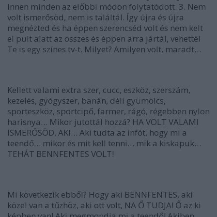
Innen minden az előbbi módon folytatódott. 3. Nem
volt ismerősöd, nem is találtál. Így újra és újra
megnézted és ha éppen szerencséd volt és nem kelt
el pult alatt az összes és éppen arra jártál, vehettél
Te is egy színes tv-t. Milyet? Amilyen volt, maradt…
Kellett valami extra szer, cucc, eszköz, szerszám,
kezelés, gyógyszer, banán, déli gyümölcs,
sporteszköz, sportcipő, farmer, rágó, régebben nylon
harisnya… Mikor jutottál hozzá? HA VOLT VALAMI
ISMERŐSÖD, AKI… Aki tudta az infót, hogy mi a
teendő… mikor és mit kell tenni… mik a kiskapuk…
TEHÁT BENNFENTES VOLT!
Mi következik ebből? Hogy aki BENNFENTES, aki
közel van a tűzhöz, aki ott volt, NA Ő TUDJA! Ő az ki
képben van! Aki megmondja mi a teendő! Akiben