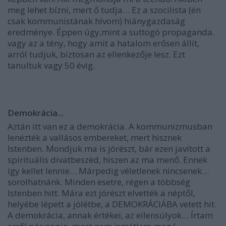
meg lehet bízni, mert ő tudja… Ez a szocilista (én
csak kommunistának hívom) hiánygazdaság
eredménye. Éppen úgy,mint a suttogó propaganda.
vagy az a tény, hogy amit a hatalom erősen állít,
arról tudjuk, biztosan az ellenkezője lesz. Ezt
tanultuk vagy 50 évig.
Demokrácia...
Aztán itt van ez a demokrácia. A kommunizmusban
lenézték a vallásos embereket, mert hisznek
Istenben. Mondjuk ma is jórészt, bár ezen javított a
spirituális divatbeszéd, hiszen az ma menő. Ennek
így kellet lennie… Márpedig véletlenek nincsenek…
sorolhatnánk. Minden esetre, régen a többség
Istenben hitt. Mára ezt jórészt elvették a néptől,
helyébe lépett a jólétbe, a DEMOKRÁCIÁBA vetett hit.
A demokrácia, annak értékei, az ellensúlyok… Írtam