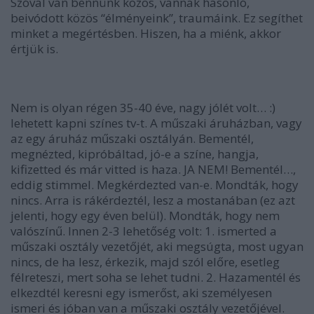
Szóval van bennünk közös, vannak hasonló,
beivódott közös “élményeink”, traumáink. Ez segíthet
minket a megértésben. Hiszen, ha a miénk, akkor
értjük is.
Nem is olyan régen 35-40 éve, nagy jólét volt… :)
lehetett kapni színes tv-t. A műszaki áruházban, vagy
az egy áruház műszaki osztályán. Bementél,
megnézted, kipróbáltad, jó-e a színe, hangja,
kifizetted és már vitted is haza. JA NEM! Bementél…,
eddig stimmel. Megkérdezted van-e. Mondták, hogy
nincs. Arra is rákérdeztél, lesz a mostanában (ez azt
jelenti, hogy egy éven belül). Mondták, hogy nem
valószínű. Innen 2-3 lehetőség volt: 1. ismerted a
műszaki osztály vezetőjét, aki megsúgta, most ugyan
nincs, de ha lesz, érkezik, majd szól előre, esetleg
félreteszi, mert soha se lehet tudni. 2. Hazamentél és
elkezdtél keresni egy ismerőst, aki személyesen
ismeri és jóban van a műszaki osztály vezetőjével.