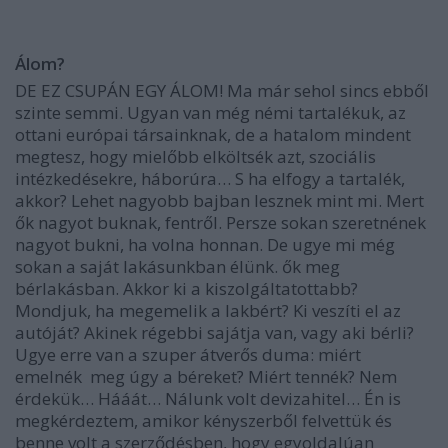
Álom?
DE EZ CSUPÁN EGY ÁLOM! Ma már sehol sincs ebből
szinte semmi. Ugyan van még némi tartalékuk, az
ottani európai társainknak, de a hatalom mindent
megtesz, hogy mielőbb elköltsék azt, szociális
intézkedésekre, háborúra… S ha elfogy a tartalék,
akkor? Lehet nagyobb bajban lesznek mint mi. Mert
ők nagyot buknak, fentről. Persze sokan szeretnének
nagyot bukni, ha volna honnan. De ugye mi még
sokan a saját lakásunkban élünk. ők meg
bérlakásban. Akkor ki a kiszolgáltatottabb?
Mondjuk, ha megemelik a lakbért? Ki veszíti el az
autóját? Akinek régebbi sajátja van, vagy aki bérli?
Ugye erre van a szuper átverős duma: miért
emelnék
meg úgy a béreket? Miért tennék? Nem
érdekük… Hááát… Nálunk volt devizahitel… Én is
megkérdeztem, amikor kényszerből felvettük és
benne volt a szerződésben, hogy egyoldalúan