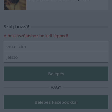
Szólj hozzá!
A hozzászóláshoz be kell lépned!
VAGY