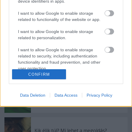
device identifiers in apps.
Már megint a FOCI! Ír - Magyar 2:3,
tanulság a magyar léthez
I want to allow Google to enable storage
related to functionality of the website or app.
I want to allow Google to enable storage
Magyarpéter FELADATA!
related to personalization.
I want to allow Google to enable storage
related to security, including authentication
functionality and fraud prevention, and other
56’ = Ukrán háború?
user protection.
CONFIRM
Data Deletion
Data Access
Privacy Policy
Kettő a magyar!
Kik élik túl? Mi lehet a megoldás?