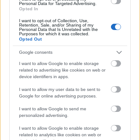
Personal Data for Targeted Advertising.
Ez a magas arány újabb bizonyítéka a magyar kultúra és
Opted In
nyelv ősiségének.
I want to opt-out of Collection, Use,
Retention, Sale, and/or Sharing of my
Personal Data that Is Unrelated with the
Tehát a magyar nyelvnek nem kellett soha senkitől szavakat
Purposes for which it was collected.
és kultúrát szereznie, hisz a mi
nyelvünk maga a nyelv
.
Opted Out
"
A kultúránk maga a "kultúra.
Google consents
I want to allow Google to enable storage
related to advertising like cookies on web or
device identifiers in apps.
Címkék:
magyar
európa
nyelv
őskor
haza
származás
gén
I want to allow my user data to be sent to
telepes
ős
urál
etimon
ősapa
Google for online advertising purposes.
I want to allow Google to send me
personalized advertising.
Ajánlott bejegyzések:
I want to allow Google to enable storage
related to analytics like cookies on web or