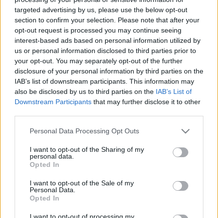
szinten igazolható rokonaink a lengyel, az ukrán és a
targeted advertising by us, please use the below opt-out
horvát nép. Tehát a mai magyarság genetikai
section to confirm your selection. Please note that after your
összetételében egyértelműen kimutatott az európai
opt-out request is processed you may continue seeing
jelleg, az ázsiai viszont teljesen hiányzik.
interest-based ads based on personal information utilized by
Ebből az következik, hogy a honfoglalás kori
us or personal information disclosed to third parties prior to
Magyarország lakossága biológiailag szinte
your opt-out. You may separately opt-out of the further
kizárólag európai eredetűekből állt.
disclosure of your personal information by third parties on the
IAB’s list of downstream participants. This information may
also be disclosed by us to third parties on the
IAB’s List of
Tehát nem honfoglalás történt, hanem Árpádék csak
Downstream Participants
that may further disclose it to other
visszatértek az Európa 1-et létrehozó magyarok közé. A
third parties.
párizsi Sorbonne egyetem nyelvészei számítógépes
összehasonlító elemzés segítségével megvizsgálták az
Please note that this website/app uses one or more Google
Personal Data Processing Opt Outs
services and may gather and store information including but
összes élő és holt nyelvet. Kíváncsiak voltak melyik nyelv
not limited to your visit or usage behaviour. You may click to
I want to opt-out of the Sharing of my
őrzött meg a legtöbbet az ősműveltség nyelvéből, az ősi
personal data.
grant or deny consent to Google and its third-party tags to
etimonokból.
Opted In
use your data for below specified purposes in below Google
Az eredmény megdöbbentette a tudósokat is. Az angol
consent section.
I want to opt-out of the Sale of my
nyelv 4, a latin 5, a héber 5, az indiai 9, a tibeti 12, a
Personal Data.
Opted In
szanszkrit 12, az ótörök 26, a magyar pedig 68 százalék ős
etimont tartalmaz!
I want to opt-out of processing my